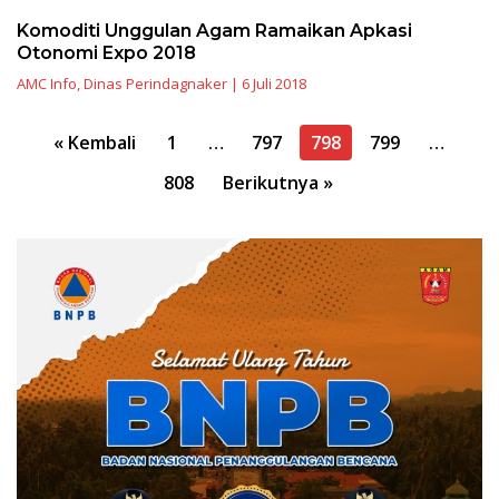
Komoditi Unggulan Agam Ramaikan Apkasi
Otonomi Expo 2018
AMC Info
,
Dinas Perindagnaker
|
6 Juli 2018
Navigasi
« Kembali
1
…
797
798
799
…
pos
808
Berikutnya »