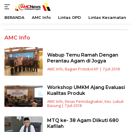
BERANDA
AMC Info
Lintas OPD
Lintas Kecamatan
Langsung
ke
AMC Info
konten
Wabup Temu Ramah Dengan
Perantau Agam di Jogya
AMC Info
,
Bagian Protokol.KP
|
7 Juli 2018
Workshop UMKM Ajang Evaluasi
Kualitas Produk
AMC Info
,
Dinas Perindagnaker
,
Kec. Lubuk
Basung
|
7 Juli 2018
MTQ ke- 38 Agam Diikuti 680
Kafilah