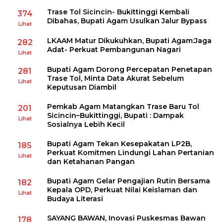
Trase Tol Sicincin- Bukittinggi Kembali
374
Dibahas, Bupati Agam Usulkan Jalur Bypass
Lihat
LKAAM Matur Dikukuhkan, Bupati Agam:Jaga
282
Adat- Perkuat Pembangunan Nagari
Lihat
Bupati Agam Dorong Percepatan Penetapan
281
Trase Tol, Minta Data Akurat Sebelum
Lihat
Keputusan Diambil
Pemkab Agam Matangkan Trase Baru Tol
201
Sicincin–Bukittinggi, Bupati : Dampak
Lihat
Sosialnya Lebih Kecil
Bupati Agam Tekan Kesepakatan LP2B,
185
Perkuat Komitmen Lindungi Lahan Pertanian
Lihat
dan Ketahanan Pangan
Bupati Agam Gelar Pengajian Rutin Bersama
182
Kepala OPD, Perkuat Nilai Keislaman dan
Lihat
Budaya Literasi
SAYANG BAWAN, Inovasi Puskesmas Bawan
178