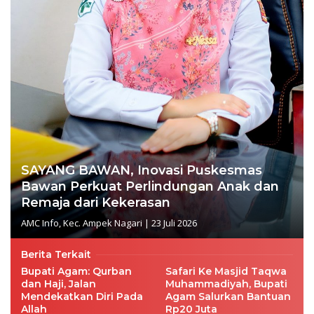
SAYANG BAWAN, Inovasi Puskesmas
Bawan Perkuat Perlindungan Anak dan
Remaja dari Kekerasan
AMC Info
,
Kec. Ampek Nagari
|
23 Juli 2026
Berita Terkait
Bupati Agam: Qurban
Safari Ke Masjid Taqwa
dan Haji, Jalan
Muhammadiyah, Bupati
Mendekatkan Diri Pada
Agam Salurkan Bantuan
Allah
Rp20 Juta