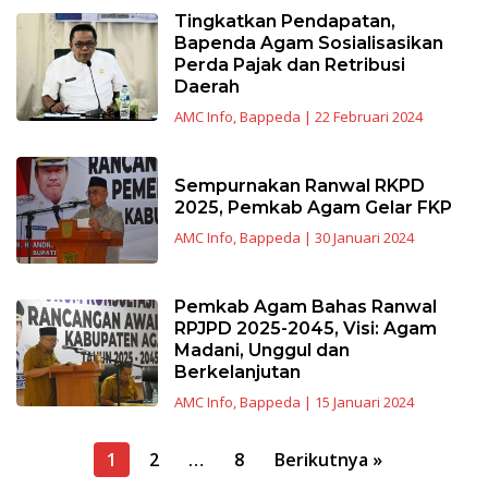
Tingkatkan Pendapatan,
Bapenda Agam Sosialisasikan
Perda Pajak dan Retribusi
Daerah
AMC Info
,
Bappeda
|
22 Februari 2024
Sempurnakan Ranwal RKPD
2025, Pemkab Agam Gelar FKP
AMC Info
,
Bappeda
|
30 Januari 2024
Pemkab Agam Bahas Ranwal
RPJPD 2025-2045, Visi: Agam
Madani, Unggul dan
Berkelanjutan
AMC Info
,
Bappeda
|
15 Januari 2024
Navigasi
1
2
…
8
Berikutnya »
pos