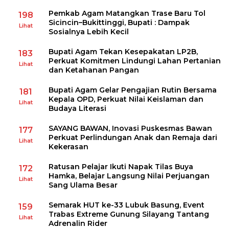
Pemkab Agam Matangkan Trase Baru Tol
198
Sicincin–Bukittinggi, Bupati : Dampak
Lihat
Sosialnya Lebih Kecil
Bupati Agam Tekan Kesepakatan LP2B,
183
Perkuat Komitmen Lindungi Lahan Pertanian
Lihat
dan Ketahanan Pangan
Bupati Agam Gelar Pengajian Rutin Bersama
181
Kepala OPD, Perkuat Nilai Keislaman dan
Lihat
Budaya Literasi
SAYANG BAWAN, Inovasi Puskesmas Bawan
177
Perkuat Perlindungan Anak dan Remaja dari
Lihat
Kekerasan
Ratusan Pelajar Ikuti Napak Tilas Buya
172
Hamka, Belajar Langsung Nilai Perjuangan
Lihat
Sang Ulama Besar
Semarak HUT ke-33 Lubuk Basung, Event
159
Trabas Extreme Gunung Silayang Tantang
Lihat
Adrenalin Rider