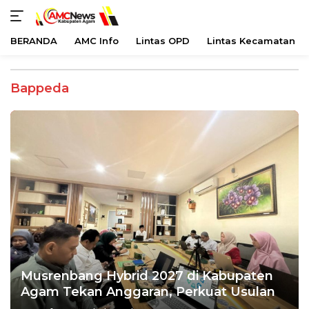
BERANDA
AMC Info
Lintas OPD
Lintas Kecamatan
Langsung
ke
Bappeda
konten
Musrenbang Hybrid 2027 di Kabupaten
Agam Tekan Anggaran, Perkuat Usulan