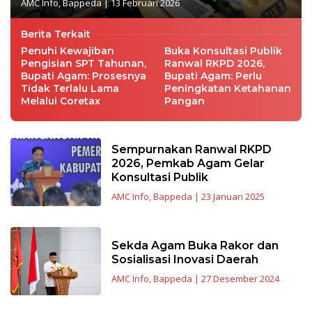
AMC Info
,
Bappeda
|
13 Februari 2026
Berita Terkait
Penuhi Kewajiban
Buka Konsultasi Publik
Pengisian SPT Tahunan,
Ranwal RKPD 2026,
Bupati Agam: Prosesnya
Bupati Agam: Perlu
Tidak Terlalu Lama
Peningkatan Ketahanan
Melalui Coretax
Pangan
Sempurnakan Ranwal RKPD
2026, Pemkab Agam Gelar
Konsultasi Publik
AMC Info
,
Bappeda
|
23 Januari 2025
Sekda Agam Buka Rakor dan
Sosialisasi Inovasi Daerah
AMC Info
,
Bappeda
|
27 Desember 2024