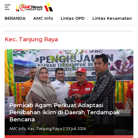
BERANDA
AMC Info
Lintas OPD
Lintas Kecamatan
Langsung
ke
Kec. Tanjung Raya
konten
Pemkab Agam Perkuat Adaptasi
Perubahan Iklim di Daerah Terdampak
Bencana
AMC Info
,
Kec. Tanjung Raya
|
23 Juli 2026