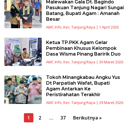
Malewakan Gala Dt. Bagindo
Pasukuan Tanjung Nagari Sungai
Batang, Bupati Agam : Amanah
Besar
AMC Info
,
Kec. Tanjung Raya
|
1 April 2026
Ketua TP.PKK Agam Gelar
Pembinaan Khusus Kelompok
Dasa Wisma Pinang Baririk Duo
AMC Info
,
Kec. Tanjung Raya
|
30 Maret 2026
Tokoh Minangkabau Angku Yus
Dt Parpatiah Wafat, Bupati
Agam Antarkan Ke
Peristirahatan Terakhir
AMC Info
,
Kec. Tanjung Raya
|
29 Maret 2026
Navigasi
1
2
…
37
Berikutnya »
pos