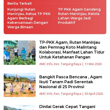
Berita Terkait
Kunjungi Rutan
TP PKK Agam Gandeng
Maninjau, Ketua TP PKK
Rutan Maninjau, Kelola
Agam Berbagi
Lahan Warga Jadi
Kebersamaan Dengan
Produktif
Warga Binaan
TP-PKK Agam, Rutan Maninjau
dan Pemnag Koto Malintang
Kolaborasi, Manfaat Lahan Tidur
Untuk Ketahanan Pangan
AMC Info
,
Kec. Tanjung Raya
|
11 Mei 2026
Bangkit Pasca Bencana , Agam
Ikuti Tanam Padi Serentak
Nasional di 25 Provinsi
AMC Info
,
Kec. Tanjung Raya
|
30 April 2026
Dinilai Gerak Cepat Tangani