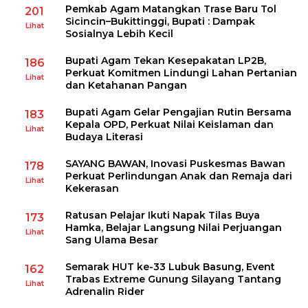
Pemkab Agam Matangkan Trase Baru Tol
201
Sicincin–Bukittinggi, Bupati : Dampak
Lihat
Sosialnya Lebih Kecil
Bupati Agam Tekan Kesepakatan LP2B,
186
Perkuat Komitmen Lindungi Lahan Pertanian
Lihat
dan Ketahanan Pangan
Bupati Agam Gelar Pengajian Rutin Bersama
183
Kepala OPD, Perkuat Nilai Keislaman dan
Lihat
Budaya Literasi
SAYANG BAWAN, Inovasi Puskesmas Bawan
178
Perkuat Perlindungan Anak dan Remaja dari
Lihat
Kekerasan
Ratusan Pelajar Ikuti Napak Tilas Buya
173
Hamka, Belajar Langsung Nilai Perjuangan
Lihat
Sang Ulama Besar
Semarak HUT ke-33 Lubuk Basung, Event
162
Trabas Extreme Gunung Silayang Tantang
Lihat
Adrenalin Rider