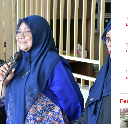
L
L
L
Fe