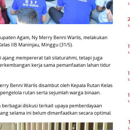
L
L
upaten Agam, Ny Merry Benni Warlis, melakukan
las IIB Maninjau, Minggu (31/5).
L
ajang mempererat tali silaturahmi, tetapi juga
rkembangan kerja sama pemanfaatan lahan tidur
L
ry Benni Warlis disambut oleh Kepala Rutan Kelas
n pengelola rutan serta sejumlah warga binaan.
L
berbagai diskusi terkait upaya pemberdayaan
ang selama ini belum dimanfaatkan secara optimal.
L