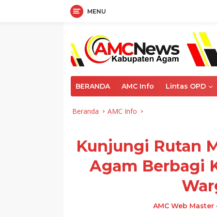
MENU
Langsung
ke
konten
BERANDA
AMC Info
Lintas OPD
Beranda
AMC Info
Kunjungi Rutan M
Agam Berbagi 
War
AMC Web Master