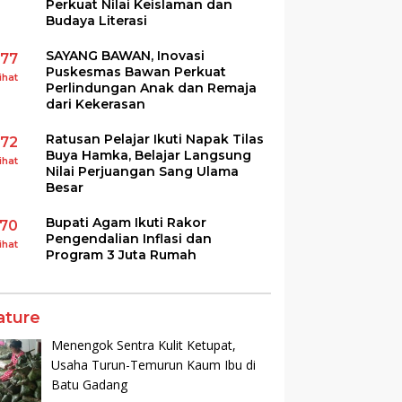
Perkuat Nilai Keislaman dan
Budaya Literasi
SAYANG BAWAN, Inovasi
177
Puskesmas Bawan Perkuat
ihat
Perlindungan Anak dan Remaja
dari Kekerasan
Ratusan Pelajar Ikuti Napak Tilas
172
Buya Hamka, Belajar Langsung
ihat
Nilai Perjuangan Sang Ulama
Besar
Bupati Agam Ikuti Rakor
170
Pengendalian Inflasi dan
ihat
Program 3 Juta Rumah
ature
Menengok Sentra Kulit Ketupat,
Usaha Turun-Temurun Kaum Ibu di
Batu Gadang