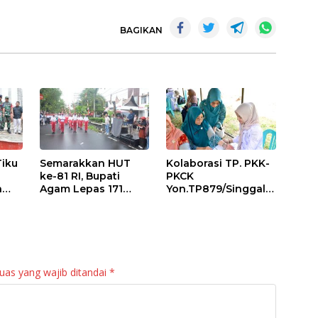
BAGIKAN
Tiku
Semarakkan HUT
Kolaborasi TP. PKK-
ke-81 RI, Bupati
PKCK
a
Agam Lepas 171
Yon.TP879/Singgala
an
Regu Gerak Jalan
ng Untuk Warga
anan
Tepat Waktu
Sitalang Diapresiasi
Bupati Agam
uas yang wajib ditandai
*