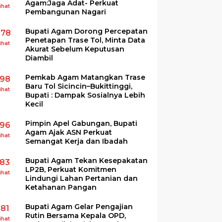
Agam:Jaga Adat- Perkuat
ihat
Pembangunan Nagari
Bupati Agam Dorong Percepatan
278
Penetapan Trase Tol, Minta Data
ihat
Akurat Sebelum Keputusan
Diambil
Pemkab Agam Matangkan Trase
198
Baru Tol Sicincin–Bukittinggi,
ihat
Bupati : Dampak Sosialnya Lebih
Kecil
Pimpin Apel Gabungan, Bupati
196
Agam Ajak ASN Perkuat
ihat
Semangat Kerja dan Ibadah
Bupati Agam Tekan Kesepakatan
183
LP2B, Perkuat Komitmen
ihat
Lindungi Lahan Pertanian dan
Ketahanan Pangan
Bupati Agam Gelar Pengajian
181
Rutin Bersama Kepala OPD,
ihat