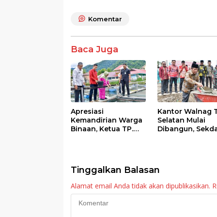
e
itt
at
e
ar
Komentar
b
er
s
e
o
A
Baca Juga
o
p
k
p
Apresiasi
Kantor Walnag 
Kemandirian Warga
Selatan Mulai
Binaan, Ketua TP.
Dibangun, Sekd
PKK Agam Hadiri
Agam: Kebutuh
Panen Raya KJA
Tingkatkan Lay
Binaan Rutan
Maninjau
Tinggalkan Balasan
Alamat email Anda tidak akan dipublikasikan.
R