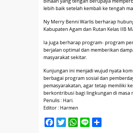
binaan yang tengah berupaya memperba
lebih baik setelah kembali ke tengah ma
Ny Merry Benni Warlis berharap hubunga
Kabupaten Agam dan Rutan Kelas IIB Man
Ia juga berharap program- program pe
berjalan optimal dan memberikan dampa
masyarakat sekitar.
Kunjungan ini menjadi wujud nyata k
berbagai program sosial dan pemberda
pemasyarakatan, agar tetap memiliki k
berkontribusi bagi lingkungan di masa
Penulis : Hari.
Editor : Harmen
F
T
W
Li
S
ac
w
h
n
h