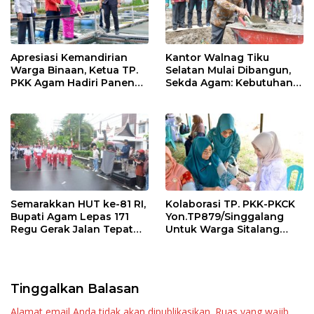
Apresiasi Kemandirian
Kantor Walnag Tiku
Warga Binaan, Ketua TP.
Selatan Mulai Dibangun,
PKK Agam Hadiri Panen
Sekda Agam: Kebutuhan
Raya KJA Binaan Rutan
Tingkatkan Layanan
Maninjau
Semarakkan HUT ke-81 RI,
Kolaborasi TP. PKK-PKCK
Bupati Agam Lepas 171
Yon.TP879/Singgalang
Regu Gerak Jalan Tepat
Untuk Warga Sitalang
Waktu
Diapresiasi Bupati Agam
Tinggalkan Balasan
Alamat email Anda tidak akan dipublikasikan.
Ruas yang wajib