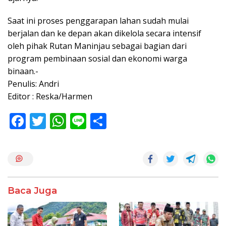
Saat ini proses penggarapan lahan sudah mulai
berjalan dan ke depan akan dikelola secara intensif
oleh pihak Rutan Maninjau sebagai bagian dari
program pembinaan sosial dan ekonomi warga
binaan.-
Penulis: Andri
Editor : Reska/Harmen
F
T
W
Li
S
ac
w
h
n
h
e
itt
at
e
ar
b
er
s
e
o
A
Baca Juga
o
p
k
p