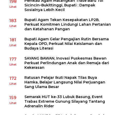
Pemkab Agam Matangkan Trase Baru Tol
198
Sicincin–Bukittinggi, Bupati : Dampak
Lihat
Sosialnya Lebih Kecil
Bupati Agam Tekan Kesepakatan LP2B,
183
Perkuat Komitmen Lindungi Lahan Pertanian
Lihat
dan Ketahanan Pangan
Bupati Agam Gelar Pengajian Rutin Bersama
181
Kepala OPD, Perkuat Nilai Keislaman dan
Lihat
Budaya Literasi
SAYANG BAWAN, Inovasi Puskesmas Bawan
177
Perkuat Perlindungan Anak dan Remaja dari
Lihat
Kekerasan
Ratusan Pelajar Ikuti Napak Tilas Buya
172
Hamka, Belajar Langsung Nilai Perjuangan
Lihat
Sang Ulama Besar
Semarak HUT ke-33 Lubuk Basung, Event
159
Trabas Extreme Gunung Silayang Tantang
Lihat
Adrenalin Rider