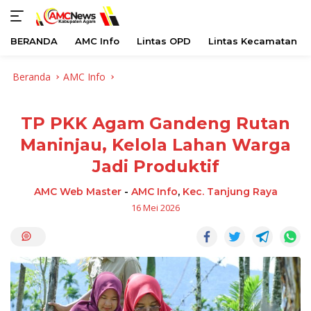
BERANDA
AMC Info
Lintas OPD
Lintas Kecamatan
Langsung
Beranda
AMC Info
ke
konten
TP PKK Agam Gandeng Rutan
Maninjau, Kelola Lahan Warga
Jadi Produktif
AMC Web Master
-
AMC Info
,
Kec. Tanjung Raya
16 Mei 2026