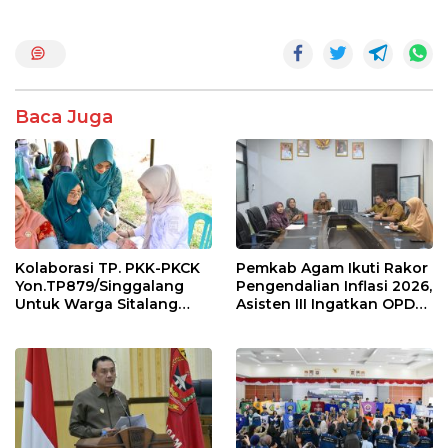
ac
w
h
n
h
e
itt
at
e
ar
b
er
s
e
o
A
Baca Juga
o
p
k
p
Kolaborasi TP. PKK-PKCK
Pemkab Agam Ikuti Rakor
Yon.TP879/Singgalang
Pengendalian Inflasi 2026,
Untuk Warga Sitalang
Asisten III Ingatkan OPD
Diapresiasi Bupati Agam
Tetap Waspada Meski
Inflasi Stabil