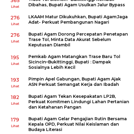
365
Dibahas, Bupati Agam Usulkan Jalur Bypass
Lihat
LKAAM Matur Dikukuhkan, Bupati Agam:Jaga
276
Adat- Perkuat Pembangunan Nagari
Lihat
Bupati Agam Dorong Percepatan Penetapan
276
Trase Tol, Minta Data Akurat Sebelum
Lihat
Keputusan Diambil
Pemkab Agam Matangkan Trase Baru Tol
195
Sicincin–Bukittinggi, Bupati : Dampak
Lihat
Sosialnya Lebih Kecil
Pimpin Apel Gabungan, Bupati Agam Ajak
193
ASN Perkuat Semangat Kerja dan Ibadah
Lihat
Bupati Agam Tekan Kesepakatan LP2B,
182
Perkuat Komitmen Lindungi Lahan Pertanian
Lihat
dan Ketahanan Pangan
Bupati Agam Gelar Pengajian Rutin Bersama
179
Kepala OPD, Perkuat Nilai Keislaman dan
Lihat
Budaya Literasi