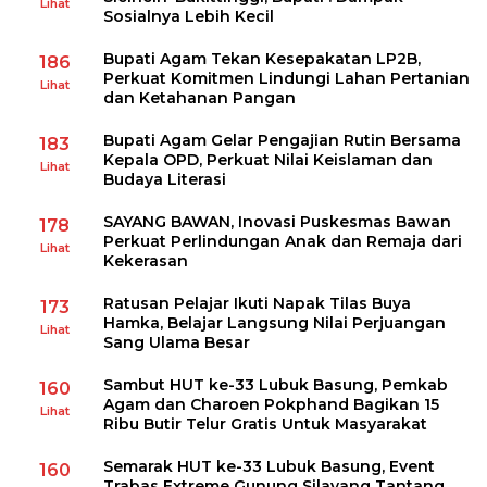
Lihat
Sosialnya Lebih Kecil
Bupati Agam Tekan Kesepakatan LP2B,
186
Perkuat Komitmen Lindungi Lahan Pertanian
Lihat
dan Ketahanan Pangan
Bupati Agam Gelar Pengajian Rutin Bersama
183
Kepala OPD, Perkuat Nilai Keislaman dan
Lihat
Budaya Literasi
SAYANG BAWAN, Inovasi Puskesmas Bawan
178
Perkuat Perlindungan Anak dan Remaja dari
Lihat
Kekerasan
Ratusan Pelajar Ikuti Napak Tilas Buya
173
Hamka, Belajar Langsung Nilai Perjuangan
Lihat
Sang Ulama Besar
Sambut HUT ke-33 Lubuk Basung, Pemkab
160
Agam dan Charoen Pokphand Bagikan 15
Lihat
Ribu Butir Telur Gratis Untuk Masyarakat
Semarak HUT ke-33 Lubuk Basung, Event
160
Trabas Extreme Gunung Silayang Tantang