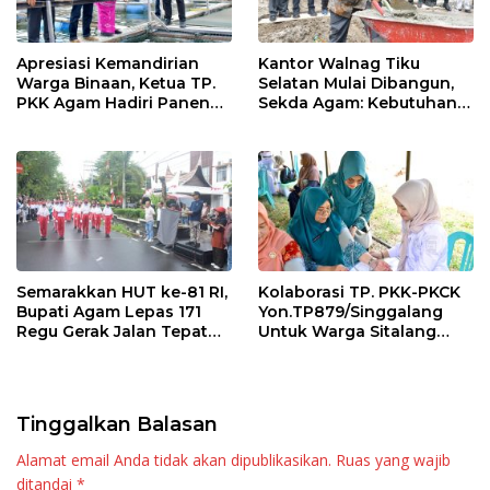
Apresiasi Kemandirian
Kantor Walnag Tiku
Warga Binaan, Ketua TP.
Selatan Mulai Dibangun,
PKK Agam Hadiri Panen
Sekda Agam: Kebutuhan
Raya KJA Binaan Rutan
Tingkatkan Layanan
Maninjau
Semarakkan HUT ke-81 RI,
Kolaborasi TP. PKK-PKCK
Bupati Agam Lepas 171
Yon.TP879/Singgalang
Regu Gerak Jalan Tepat
Untuk Warga Sitalang
Waktu
Diapresiasi Bupati Agam
Tinggalkan Balasan
Alamat email Anda tidak akan dipublikasikan.
Ruas yang wajib
ditandai
*