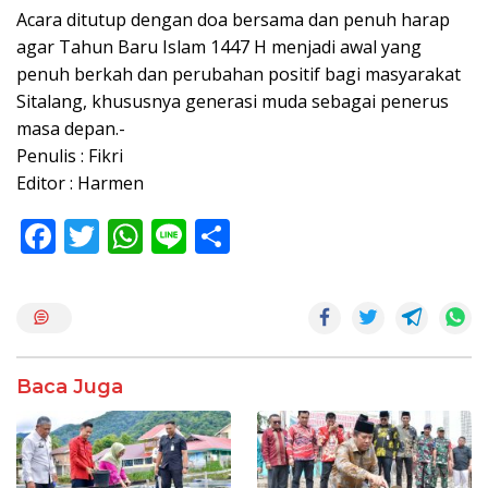
Acara ditutup dengan doa bersama dan penuh harap
agar Tahun Baru Islam 1447 H menjadi awal yang
penuh berkah dan perubahan positif bagi masyarakat
Sitalang, khususnya generasi muda sebagai penerus
masa depan.-
Penulis : Fikri
Editor : Harmen
F
T
W
Li
S
ac
w
h
n
h
e
itt
at
e
ar
b
er
s
e
o
A
Baca Juga
o
p
k
p