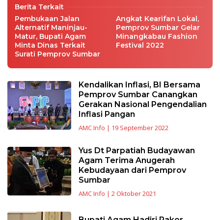
Berita Terkait
Pembukaan Jalan
Angkat Kearifan Lokal,
Alternatif Maninjau-
Pemprov Sumbar Gelar
Matur, Bupati Agam
Minangkabau Fashion
Minta Dinas Terkait
Festival 2022
Surati Pemprov Sumbar
Kendalikan Inflasi, BI Bersama
Pemprov Sumbar Canangkan
Gerakan Nasional Pengendalian
Inflasi Pangan
AMC Info
|
19 September 2022
Yus Dt Parpatiah Budayawan
Agam Terima Anugerah
Kebudayaan dari Pemprov
Sumbar
AMC Info
|
2 Oktober 2021
Bupati Agam Hadiri Rakor