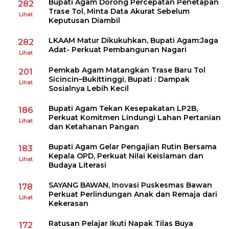
Bupati Agam Dorong Percepatan Penetapan
282
Trase Tol, Minta Data Akurat Sebelum
Lihat
Keputusan Diambil
LKAAM Matur Dikukuhkan, Bupati Agam:Jaga
282
Adat- Perkuat Pembangunan Nagari
Lihat
Pemkab Agam Matangkan Trase Baru Tol
201
Sicincin–Bukittinggi, Bupati : Dampak
Lihat
Sosialnya Lebih Kecil
Bupati Agam Tekan Kesepakatan LP2B,
186
Perkuat Komitmen Lindungi Lahan Pertanian
Lihat
dan Ketahanan Pangan
Bupati Agam Gelar Pengajian Rutin Bersama
183
Kepala OPD, Perkuat Nilai Keislaman dan
Lihat
Budaya Literasi
SAYANG BAWAN, Inovasi Puskesmas Bawan
178
Perkuat Perlindungan Anak dan Remaja dari
Lihat
Kekerasan
Ratusan Pelajar Ikuti Napak Tilas Buya
172