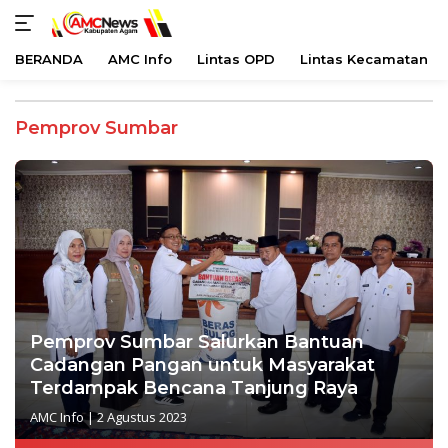
BERANDA
AMC Info
Lintas OPD
Lintas Kecamatan
Langsung
ke
Pemprov Sumbar
konten
Pemprov Sumbar Salurkan Bantuan
Cadangan Pangan untuk Masyarakat
Terdampak Bencana Tanjung Raya
AMC Info
|
2 Agustus 2023