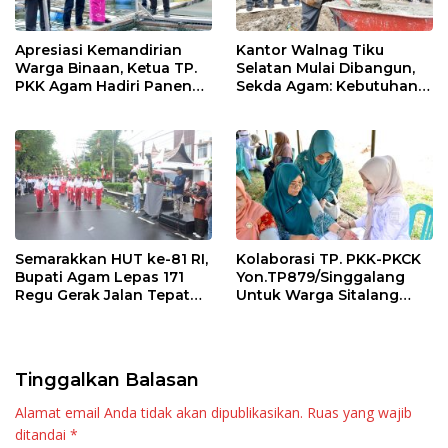
Apresiasi Kemandirian
Kantor Walnag Tiku
Warga Binaan, Ketua TP.
Selatan Mulai Dibangun,
PKK Agam Hadiri Panen
Sekda Agam: Kebutuhan
Raya KJA Binaan Rutan
Tingkatkan Layanan
Maninjau
Semarakkan HUT ke-81 RI,
Kolaborasi TP. PKK-PKCK
Bupati Agam Lepas 171
Yon.TP879/Singgalang
Regu Gerak Jalan Tepat
Untuk Warga Sitalang
Waktu
Diapresiasi Bupati Agam
Tinggalkan Balasan
Alamat email Anda tidak akan dipublikasikan.
Ruas yang wajib
ditandai
*