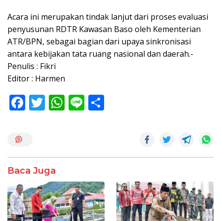
Acara ini merupakan tindak lanjut dari proses evaluasi
penyusunan RDTR Kawasan Baso oleh Kementerian
ATR/BPN, sebagai bagian dari upaya sinkronisasi
antara kebijakan tata ruang nasional dan daerah.-
Penulis : Fikri
Editor : Harmen
F
T
W
Li
S
ac
w
h
n
h
e
itt
at
e
ar
b
er
s
e
o
A
Baca Juga
o
p
k
p