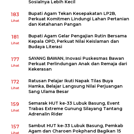
Sosialnya Lebih Kecil
Bupati Agam Tekan Kesepakatan LP2B,
183
Perkuat Komitmen Lindungi Lahan Pertanian
Lihat
dan Ketahanan Pangan
Bupati Agam Gelar Pengajian Rutin Bersama
181
Kepala OPD, Perkuat Nilai Keislaman dan
Lihat
Budaya Literasi
SAYANG BAWAN, Inovasi Puskesmas Bawan
177
Perkuat Perlindungan Anak dan Remaja dari
Lihat
Kekerasan
Ratusan Pelajar Ikuti Napak Tilas Buya
172
Hamka, Belajar Langsung Nilai Perjuangan
Lihat
Sang Ulama Besar
Semarak HUT ke-33 Lubuk Basung, Event
159
Trabas Extreme Gunung Silayang Tantang
Lihat
Adrenalin Rider
Sambut HUT ke-33 Lubuk Basung, Pemkab
157
Agam dan Charoen Pokphand Bagikan 15
Lihat