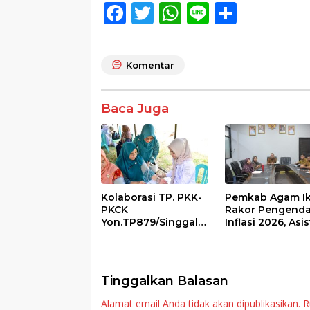
F
T
W
Li
S
ac
w
h
n
h
e
itt
at
e
ar
Komentar
b
er
s
e
o
A
Baca Juga
o
p
k
p
Kolaborasi TP. PKK-
Pemkab Agam Ik
PKCK
Rakor Pengenda
Yon.TP879/Singgala
Inflasi 2026, Asi
ng Untuk Warga
III Ingatkan OPD
Sitalang Diapresiasi
Tetap Waspada
Bupati Agam
Meski Inflasi Sta
Tinggalkan Balasan
Alamat email Anda tidak akan dipublikasikan.
R