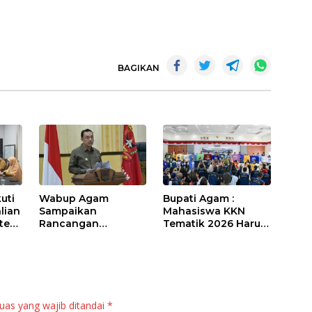
BAGIKAN
uti
Wabup Agam
Bupati Agam :
lian
Sampaikan
Mahasiswa KKN
sten
Rancangan
Tematik 2026 Harus
Perubahan KUA-
Jadi “Maestro”
PPAS APBD 2026
Kebangkitan Nagari
bil
di Palembayan
uas yang wajib ditandai
*