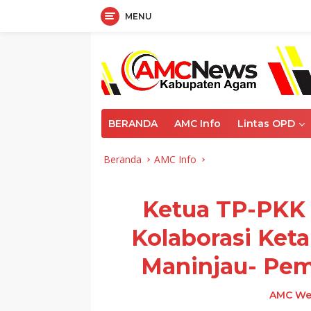
MENU
Langsung
ke
konten
BERANDA
AMC Info
Lintas OPD
Beranda
AMC Info
Ketua TP-PKK 
Kolaborasi Ket
Maninjau- Pem
AMC We