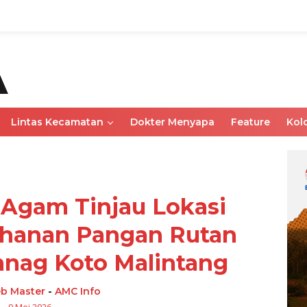
Lintas Kecamatan
Dokter Menyapa
Feature
Kol
Agam Tinjau Lokasi
ahanan Pangan Rutan
nag Koto Malintang
b Master
-
AMC Info