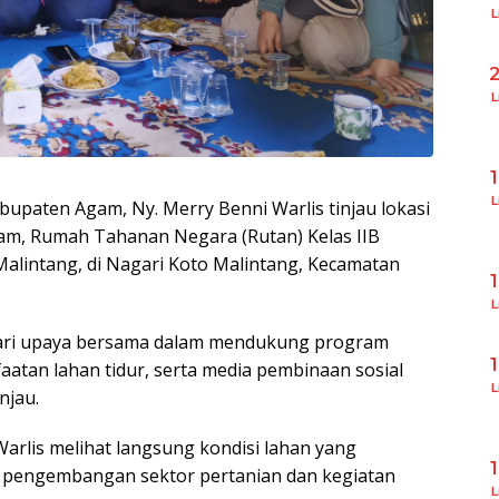
L
L
L
paten Agam, Ny. Merry Benni Warlis tinjau lokasi
m, Rumah Tahanan Negara (Rutan) Kelas IIB
alintang, di Nagari Koto Malintang, Kecamatan
L
dari upaya bersama dalam mendukung program
atan lahan tidur, serta media pembinaan sosial
L
njau.
Warlis melihat langsung kondisi lahan yang
 pengembangan sektor pertanian dan kegiatan
L