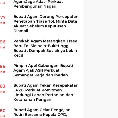
Agam:Jaga Adat- Perkuat
ihat
Pembangunan Nagari
Bupati Agam Dorong Percepatan
277
Penetapan Trase Tol, Minta Data
ihat
Akurat Sebelum Keputusan
Diambil
Pemkab Agam Matangkan Trase
196
Baru Tol Sicincin–Bukittinggi,
ihat
Bupati : Dampak Sosialnya Lebih
Kecil
Pimpin Apel Gabungan, Bupati
195
Agam Ajak ASN Perkuat
ihat
Semangat Kerja dan Ibadah
Bupati Agam Tekan Kesepakatan
183
LP2B, Perkuat Komitmen
ihat
Lindungi Lahan Pertanian dan
Ketahanan Pangan
Bupati Agam Gelar Pengajian
180
Rutin Bersama Kepala OPD,
ihat