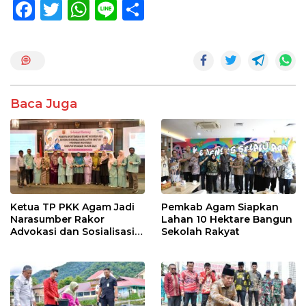
F
T
W
Li
S
ac
w
h
n
h
e
itt
at
e
ar
b
er
s
e
o
A
Baca Juga
o
p
k
p
Ketua TP PKK Agam Jadi
Pemkab Agam Siapkan
Narasumber Rakor
Lahan 10 Hektare Bangun
Advokasi dan Sosialisasi
Sekolah Rakyat
Program Imunisasi 2026