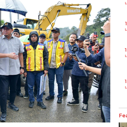
L
L
L
L
Fe