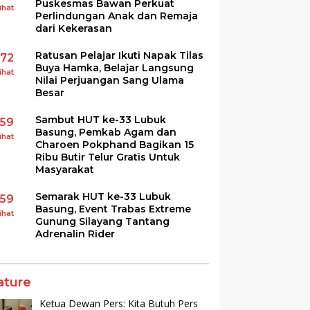
Puskesmas Bawan Perkuat
ihat
Perlindungan Anak dan Remaja
dari Kekerasan
Ratusan Pelajar Ikuti Napak Tilas
172
Buya Hamka, Belajar Langsung
ihat
Nilai Perjuangan Sang Ulama
Besar
Sambut HUT ke-33 Lubuk
159
Basung, Pemkab Agam dan
ihat
Charoen Pokphand Bagikan 15
Ribu Butir Telur Gratis Untuk
Masyarakat
Semarak HUT ke-33 Lubuk
159
Basung, Event Trabas Extreme
ihat
Gunung Silayang Tantang
Adrenalin Rider
ature
Ketua Dewan Pers: Kita Butuh Pers