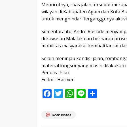
Menurutnya, ruas jalan tersebut meru
wilayah di Kabupaten Agam dan Kota Bu
untuk menghindari terganggunya aktivi
Sementara itu, Andre Rosiade menyampa
di kawasan Malalak dan berharap prose
mobilitas masyarakat kembali lancar dan
Selain meninjau kondisi jalan, rombong
material longsor yang masih dilakukan di
Penulis : Fikri
Editor : Harmen
F
T
W
Li
S
ac
w
h
n
h
e
itt
at
e
ar
Komentar
b
er
s
e