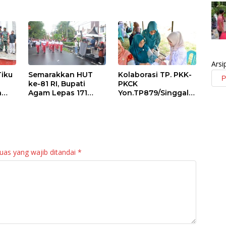
Arsi
Tiku
Semarakkan HUT
Kolaborasi TP. PKK-
ke-81 RI, Bupati
PKCK
a
Agam Lepas 171
Yon.TP879/Singgala
an
Regu Gerak Jalan
ng Untuk Warga
anan
Tepat Waktu
Sitalang Diapresiasi
Bupati Agam
uas yang wajib ditandai
*