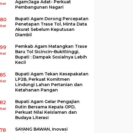
Agam:Jaga Adat- Perkuat
ihat
Pembangunan Nagari
Bupati Agam Dorong Percepatan
280
Penetapan Trase Tol, Minta Data
ihat
Akurat Sebelum Keputusan
Diambil
Pemkab Agam Matangkan Trase
199
Baru Tol Sicincin–Bukittinggi,
ihat
Bupati : Dampak Sosialnya Lebih
Kecil
Bupati Agam Tekan Kesepakatan
185
LP2B, Perkuat Komitmen
ihat
Lindungi Lahan Pertanian dan
Ketahanan Pangan
Bupati Agam Gelar Pengajian
182
Rutin Bersama Kepala OPD,
ihat
Perkuat Nilai Keislaman dan
Budaya Literasi
SAYANG BAWAN, Inovasi
178