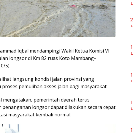
L
L
hammad Iqbal mendampingi Wakil Ketua Komisi VI
L
jalan longsor di Km 82 ruas Koto Mambang–
0/5).
ihat langsung kondisi jalan provinsi yang
L
proses pemulihan akses jalan bagi masyarakat.
 mengatakan, pemerintah daerah terus
r penanganan longsor dapat dilakukan secara cepat
L
tasi masyarakat kembali normal.