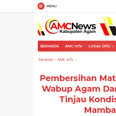
MENU
Langsung
ke
konten
BERANDA
AMC Info
Lintas OPD
Beranda
AMC Info
Pembersihan Mate
Wabup Agam Dam
Tinjau Kondi
Mamban