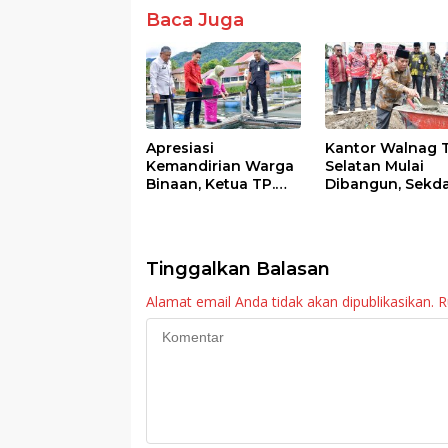
o
A
Baca Juga
o
p
k
p
Apresiasi
Kantor Walnag 
Kemandirian Warga
Selatan Mulai
Binaan, Ketua TP.
Dibangun, Sekd
PKK Agam Hadiri
Agam: Kebutuh
Panen Raya KJA
Tingkatkan Lay
Binaan Rutan
Maninjau
Tinggalkan Balasan
Alamat email Anda tidak akan dipublikasikan.
R