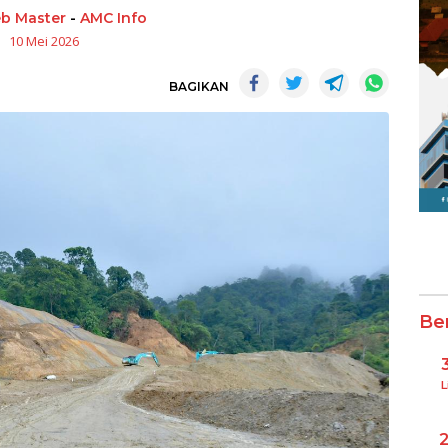
b Master
-
AMC Info
10 Mei 2026
BAGIKAN
Be
L