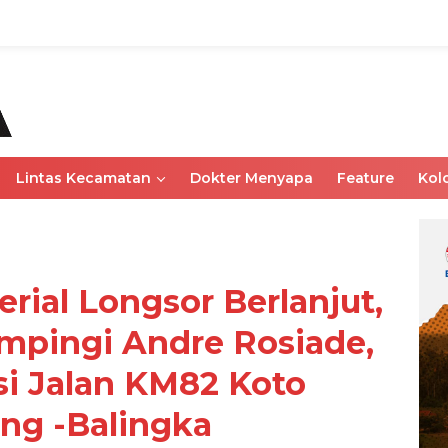
Lintas Kecamatan
Dokter Menyapa
Feature
Kol
rial Longsor Berlanjut,
pingi Andre Rosiade,
si Jalan KM82 Koto
g -Balingka