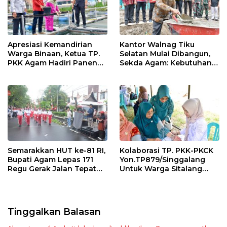
Apresiasi Kemandirian
Kantor Walnag Tiku
Warga Binaan, Ketua TP.
Selatan Mulai Dibangun,
PKK Agam Hadiri Panen
Sekda Agam: Kebutuhan
Raya KJA Binaan Rutan
Tingkatkan Layanan
Maninjau
Semarakkan HUT ke-81 RI,
Kolaborasi TP. PKK-PKCK
Bupati Agam Lepas 171
Yon.TP879/Singgalang
Regu Gerak Jalan Tepat
Untuk Warga Sitalang
Waktu
Diapresiasi Bupati Agam
Tinggalkan Balasan