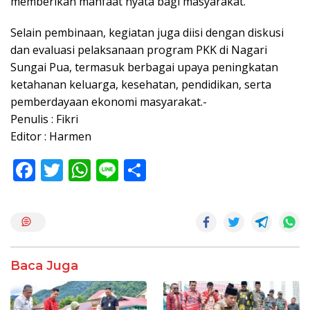
memberikan manfaat nyata bagi masyarakat.
Selain pembinaan, kegiatan juga diisi dengan diskusi
dan evaluasi pelaksanaan program PKK di Nagari
Sungai Pua, termasuk berbagai upaya peningkatan
ketahanan keluarga, kesehatan, pendidikan, serta
pemberdayaan ekonomi masyarakat.-
Penulis : Fikri
Editor : Harmen
F
T
W
Li
S
ac
w
h
n
h
e
itt
at
e
ar
b
er
s
e
o
A
Baca Juga
o
p
k
p