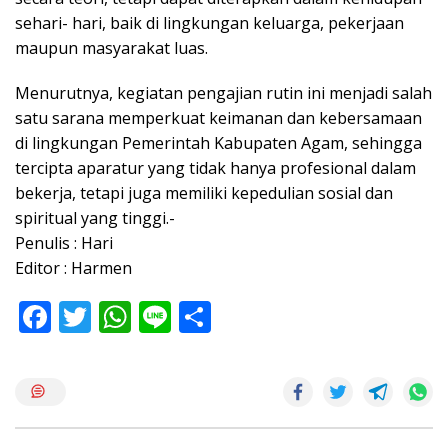
sehari- hari, baik di lingkungan keluarga, pekerjaan
maupun masyarakat luas.
Menurutnya, kegiatan pengajian rutin ini menjadi salah
satu sarana memperkuat keimanan dan kebersamaan
di lingkungan Pemerintah Kabupaten Agam, sehingga
tercipta aparatur yang tidak hanya profesional dalam
bekerja, tetapi juga memiliki kepedulian sosial dan
spiritual yang tinggi.-
Penulis : Hari
Editor : Harmen
F
T
W
Li
S
ac
w
h
n
h
e
itt
at
e
ar
b
er
s
e
o
A