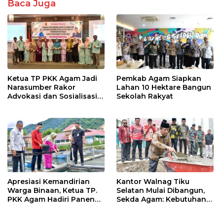
Baca Juga
o
p
k
p
Ketua TP PKK Agam Jadi
Pemkab Agam Siapkan
Narasumber Rakor
Lahan 10 Hektare Bangun
Advokasi dan Sosialisasi
Sekolah Rakyat
Program Imunisasi 2026
Apresiasi Kemandirian
Kantor Walnag Tiku
Warga Binaan, Ketua TP.
Selatan Mulai Dibangun,
PKK Agam Hadiri Panen
Sekda Agam: Kebutuhan
Raya KJA Binaan Rutan
Tingkatkan Layanan
Maninjau