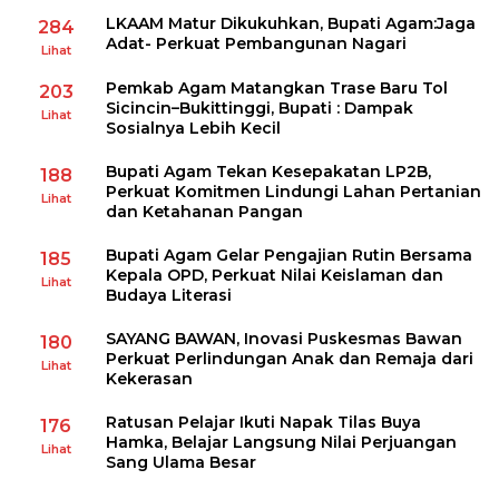
LKAAM Matur Dikukuhkan, Bupati Agam:Jaga
284
Adat- Perkuat Pembangunan Nagari
Lihat
Pemkab Agam Matangkan Trase Baru Tol
203
Sicincin–Bukittinggi, Bupati : Dampak
Lihat
Sosialnya Lebih Kecil
Bupati Agam Tekan Kesepakatan LP2B,
188
Perkuat Komitmen Lindungi Lahan Pertanian
Lihat
dan Ketahanan Pangan
Bupati Agam Gelar Pengajian Rutin Bersama
185
Kepala OPD, Perkuat Nilai Keislaman dan
Lihat
Budaya Literasi
SAYANG BAWAN, Inovasi Puskesmas Bawan
180
Perkuat Perlindungan Anak dan Remaja dari
Lihat
Kekerasan
Ratusan Pelajar Ikuti Napak Tilas Buya
176
Hamka, Belajar Langsung Nilai Perjuangan
Lihat
Sang Ulama Besar