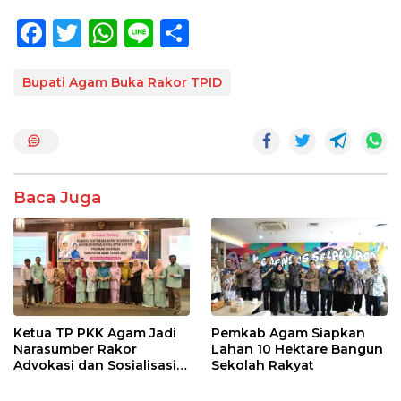
F
T
W
Li
S
ac
w
h
n
h
e
itt
at
e
ar
Bupati Agam Buka Rakor TPID
b
er
s
e
o
A
o
p
k
p
Baca Juga
Ketua TP PKK Agam Jadi
Pemkab Agam Siapkan
Narasumber Rakor
Lahan 10 Hektare Bangun
Advokasi dan Sosialisasi
Sekolah Rakyat
Program Imunisasi 2026