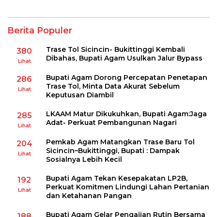
Berita Populer
Trase Tol Sicincin- Bukittinggi Kembali
380
Dibahas, Bupati Agam Usulkan Jalur Bypass
Lihat
Bupati Agam Dorong Percepatan Penetapan
286
Trase Tol, Minta Data Akurat Sebelum
Lihat
Keputusan Diambil
LKAAM Matur Dikukuhkan, Bupati Agam:Jaga
285
Adat- Perkuat Pembangunan Nagari
Lihat
Pemkab Agam Matangkan Trase Baru Tol
204
Sicincin–Bukittinggi, Bupati : Dampak
Lihat
Sosialnya Lebih Kecil
Bupati Agam Tekan Kesepakatan LP2B,
192
Perkuat Komitmen Lindungi Lahan Pertanian
Lihat
dan Ketahanan Pangan
Bupati Agam Gelar Pengajian Rutin Bersama
188