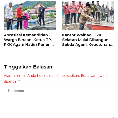
Apresiasi Kemandirian
Kantor Walnag Tiku
Warga Binaan, Ketua TP.
Selatan Mulai Dibangun,
PKK Agam Hadiri Panen
Sekda Agam: Kebutuhan
Raya KJA Binaan Rutan
Tingkatkan Layanan
Maninjau
Tinggalkan Balasan
Alamat email Anda tidak akan dipublikasikan.
Ruas yang wajib
ditandai
*