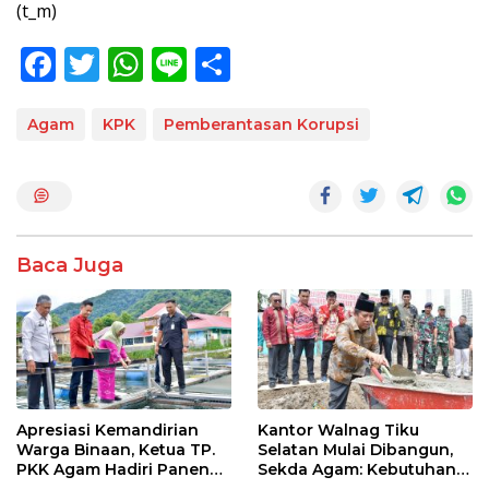
(t_m)
F
T
W
Li
S
ac
w
h
n
h
e
itt
at
e
ar
Agam
KPK
Pemberantasan Korupsi
b
er
s
e
o
A
o
p
k
p
Baca Juga
Apresiasi Kemandirian
Kantor Walnag Tiku
Warga Binaan, Ketua TP.
Selatan Mulai Dibangun,
PKK Agam Hadiri Panen
Sekda Agam: Kebutuhan
Raya KJA Binaan Rutan
Tingkatkan Layanan