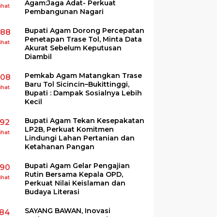
Agam:Jaga Adat- Perkuat
ihat
Pembangunan Nagari
Bupati Agam Dorong Percepatan
288
Penetapan Trase Tol, Minta Data
ihat
Akurat Sebelum Keputusan
Diambil
Pemkab Agam Matangkan Trase
208
Baru Tol Sicincin–Bukittinggi,
ihat
Bupati : Dampak Sosialnya Lebih
Kecil
Bupati Agam Tekan Kesepakatan
192
LP2B, Perkuat Komitmen
ihat
Lindungi Lahan Pertanian dan
Ketahanan Pangan
Bupati Agam Gelar Pengajian
190
Rutin Bersama Kepala OPD,
ihat
Perkuat Nilai Keislaman dan
Budaya Literasi
SAYANG BAWAN, Inovasi
184