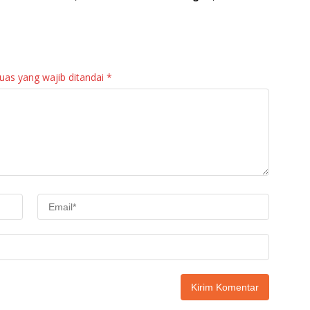
PKK Agam Hadiri
Agam: Kebutuhan
Panen Raya KJA
Tingkatkan Layanan
Binaan Rutan
Maninjau
uas yang wajib ditandai
*