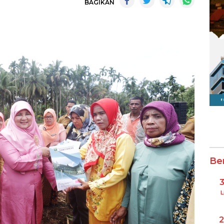
BAGIKAN
Be
L