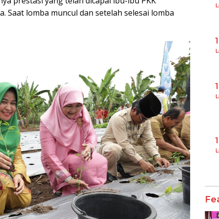
a prestasi yang telah dicapai ibu-ibu PKK
L
aja. Saat lomba muncul dan setelah selesai lomba
L
L
L
Fe