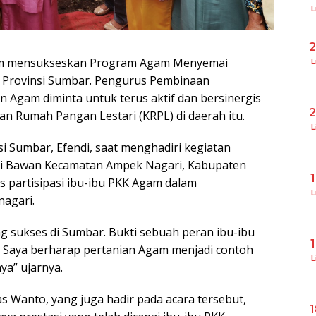
L
lam mensukseskan Program Agam Menyemai
L
h Provinsi Sumbar. Pengurus Pembinaan
 Agam diminta untuk terus aktif dan bersinergis
 Rumah Pangan Lestari (KRPL) di daerah itu.
L
i Sumbar, Efendi, saat menghadiri kegiatan
ri Bawan Kecamatan Ampek Nagari, Kabupaten
as partisipasi ibu-ibu PKK Agam dalam
L
agari.
 sukses di Sumbar. Bukti sebuah peran ibu-ibu
 Saya berharap pertanian Agam menjadi contoh
L
ya” ujarnya.
as Wanto, yang juga hadir pada acara tersebut,