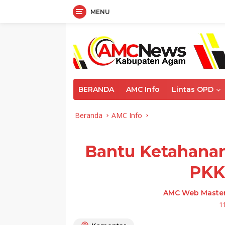
MENU
Langsung
ke
konten
BERANDA
AMC Info
Lintas OPD
Beranda
AMC Info
Bantu Ketahanan
PKK 
AMC Web Maste
1