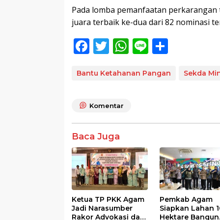
Pada lomba pemanfaatan perkarangan t
juara terbaik ke-dua dari 82 nominasi t
F
T
W
Li
S
ac
w
h
n
h
e
itt
at
e
ar
Bantu Ketahanan Pangan
Sekda Min
b
er
s
e
o
A
Komentar
o
p
k
p
Baca Juga
Ketua TP PKK Agam
Pemkab Agam
Jadi Narasumber
Siapkan Lahan 1
Rakor Advokasi dan
Hektare Bangun