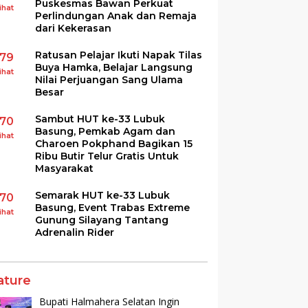
Puskesmas Bawan Perkuat
ihat
Perlindungan Anak dan Remaja
dari Kekerasan
Ratusan Pelajar Ikuti Napak Tilas
179
Buya Hamka, Belajar Langsung
ihat
Nilai Perjuangan Sang Ulama
Besar
Sambut HUT ke-33 Lubuk
170
Basung, Pemkab Agam dan
ihat
Charoen Pokphand Bagikan 15
Ribu Butir Telur Gratis Untuk
Masyarakat
Semarak HUT ke-33 Lubuk
170
Basung, Event Trabas Extreme
ihat
Gunung Silayang Tantang
Adrenalin Rider
ature
Bupati Halmahera Selatan Ingin