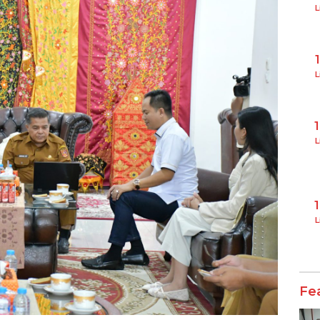
L
L
L
L
Fe