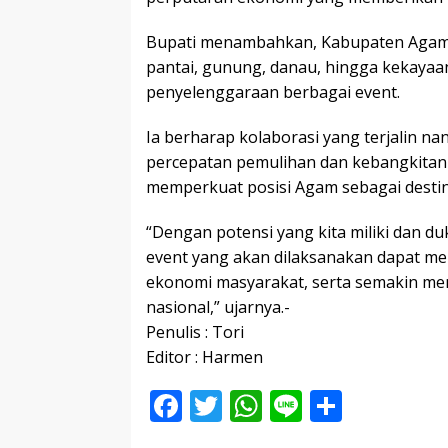
Bupati menambahkan, Kabupaten Agam me
pantai, gunung, danau, hingga kekayaa
penyelenggaraan berbagai event.
Ia berharap kolaborasi yang terjalin n
percepatan pemulihan dan kebangkitan
memperkuat posisi Agam sebagai destin
“Dengan potensi yang kita miliki dan d
event yang akan dilaksanakan dapat m
ekonomi masyarakat, serta semakin me
nasional,” ujarnya.-
Penulis : Tori
Editor : Harmen
F
T
W
Li
S
ac
w
h
n
h