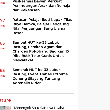
Puskesmas Bawan Perkuat
ihat
Perlindungan Anak dan Remaja
dari Kekerasan
Ratusan Pelajar Ikuti Napak Tilas
177
Buya Hamka, Belajar Langsung
ihat
Nilai Perjuangan Sang Ulama
Besar
Sambut HUT ke-33 Lubuk
165
Basung, Pemkab Agam dan
ihat
Charoen Pokphand Bagikan 15
Ribu Butir Telur Gratis Untuk
Masyarakat
Semarak HUT ke-33 Lubuk
165
Basung, Event Trabas Extreme
ihat
Gunung Silayang Tantang
Adrenalin Rider
ature
Menengok Satu-Satunya Usaha