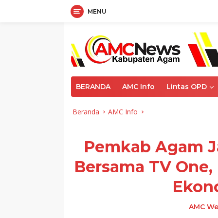
MENU
Langsung
ke
konten
BERANDA
AMC Info
Lintas OPD
Beranda
AMC Info
Pemkab Agam Jaj
Bersama TV One, 
Ekon
AMC We