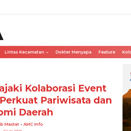
Lintas Kecamatan
Dokter Menyapa
Feature
Kol
aki Kolaborasi Event
Perkuat Pariwisata dan
omi Daerah
b Master
-
AMC Info