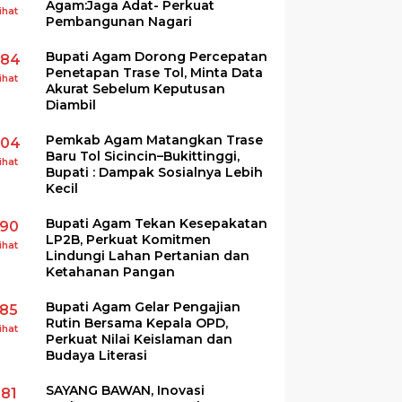
Agam:Jaga Adat- Perkuat
ihat
Pembangunan Nagari
Bupati Agam Dorong Percepatan
284
Penetapan Trase Tol, Minta Data
ihat
Akurat Sebelum Keputusan
Diambil
Pemkab Agam Matangkan Trase
204
Baru Tol Sicincin–Bukittinggi,
ihat
Bupati : Dampak Sosialnya Lebih
Kecil
Bupati Agam Tekan Kesepakatan
190
LP2B, Perkuat Komitmen
ihat
Lindungi Lahan Pertanian dan
Ketahanan Pangan
Bupati Agam Gelar Pengajian
185
Rutin Bersama Kepala OPD,
ihat
Perkuat Nilai Keislaman dan
Budaya Literasi
SAYANG BAWAN, Inovasi
181