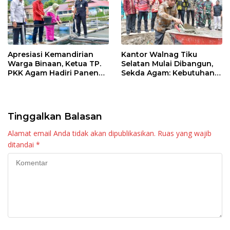
Apresiasi Kemandirian
Kantor Walnag Tiku
Warga Binaan, Ketua TP.
Selatan Mulai Dibangun,
PKK Agam Hadiri Panen
Sekda Agam: Kebutuhan
Raya KJA Binaan Rutan
Tingkatkan Layanan
Maninjau
Tinggalkan Balasan
Alamat email Anda tidak akan dipublikasikan.
Ruas yang wajib
ditandai
*