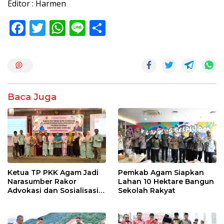
Editor : Harmen
F
T
W
Li
S
ac
w
h
n
h
e
itt
at
e
ar
b
er
s
e
o
A
Baca Juga
o
p
k
p
Ketua TP PKK Agam Jadi
Pemkab Agam Siapkan
Narasumber Rakor
Lahan 10 Hektare Bangun
Advokasi dan Sosialisasi
Sekolah Rakyat
Program Imunisasi 2026