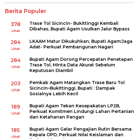
Berita Populer
Trase Tol Sicincin- Bukittinggi Kembali
378
Dibahas, Bupati Agam Usulkan Jalur Bypass
Lihat
LKAAM Matur Dikukuhkan, Bupati Agam:Jaga
284
Adat- Perkuat Pembangunan Nagari
Lihat
Bupati Agam Dorong Percepatan Penetapan
284
Trase Tol, Minta Data Akurat Sebelum
Lihat
Keputusan Diambil
Pemkab Agam Matangkan Trase Baru Tol
203
Sicincin–Bukittinggi, Bupati : Dampak
Lihat
Sosialnya Lebih Kecil
Bupati Agam Tekan Kesepakatan LP2B,
189
Perkuat Komitmen Lindungi Lahan Pertanian
Lihat
dan Ketahanan Pangan
Bupati Agam Gelar Pengajian Rutin Bersama
185
Kepala OPD, Perkuat Nilai Keislaman dan
Lihat