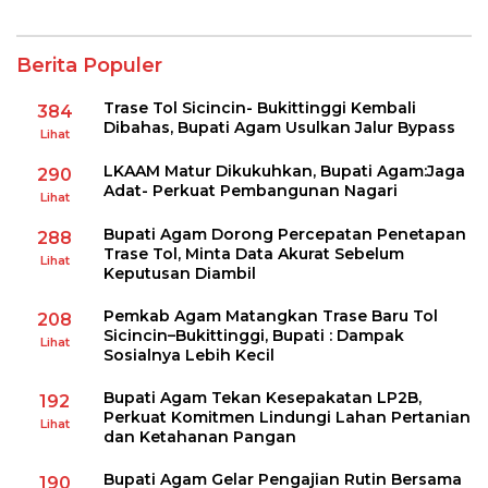
Berita Populer
Trase Tol Sicincin- Bukittinggi Kembali
384
Dibahas, Bupati Agam Usulkan Jalur Bypass
Lihat
LKAAM Matur Dikukuhkan, Bupati Agam:Jaga
290
Adat- Perkuat Pembangunan Nagari
Lihat
Bupati Agam Dorong Percepatan Penetapan
288
Trase Tol, Minta Data Akurat Sebelum
Lihat
Keputusan Diambil
Pemkab Agam Matangkan Trase Baru Tol
208
Sicincin–Bukittinggi, Bupati : Dampak
Lihat
Sosialnya Lebih Kecil
Bupati Agam Tekan Kesepakatan LP2B,
192
Perkuat Komitmen Lindungi Lahan Pertanian
Lihat
dan Ketahanan Pangan
Bupati Agam Gelar Pengajian Rutin Bersama
190