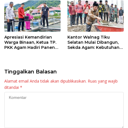
Apresiasi Kemandirian
Kantor Walnag Tiku
Warga Binaan, Ketua TP.
Selatan Mulai Dibangun,
PKK Agam Hadiri Panen
Sekda Agam: Kebutuhan
Raya KJA Binaan Rutan
Tingkatkan Layanan
Maninjau
Tinggalkan Balasan
Alamat email Anda tidak akan dipublikasikan.
Ruas yang wajib
ditandai
*