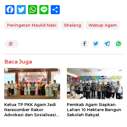
F
T
W
Li
S
ac
w
h
n
h
e
itt
at
e
ar
Peringatan Maulid Nabi
Sitalang
Wabup Agam
b
er
s
e
o
A
o
p
k
p
Baca Juga
Ketua TP PKK Agam Jadi
Pemkab Agam Siapkan
Narasumber Rakor
Lahan 10 Hektare Bangun
Advokasi dan Sosialisasi
Sekolah Rakyat
Program Imunisasi 2026