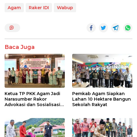
ac
w
h
n
h
e
itt
at
e
ar
Agam
Raker IDI
Wabup
b
er
s
e
o
A
o
p
k
p
Baca Juga
Ketua TP PKK Agam Jadi
Pemkab Agam Siapkan
Narasumber Rakor
Lahan 10 Hektare Bangun
Advokasi dan Sosialisasi
Sekolah Rakyat
Program Imunisasi 2026