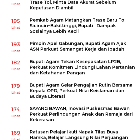
Trase Tol, Minta Data Akurat Sebelum
Lihat
Keputusan Diambil
Pemkab Agam Matangkan Trase Baru Tol
195
Sicincin–Bukittinggi, Bupati : Dampak
Lihat
Sosialnya Lebih Kecil
Pimpin Apel Gabungan, Bupati Agam Ajak
193
ASN Perkuat Semangat Kerja dan Ibadah
Lihat
Bupati Agam Tekan Kesepakatan LP2B,
182
Perkuat Komitmen Lindungi Lahan Pertanian
Lihat
dan Ketahanan Pangan
Bupati Agam Gelar Pengajian Rutin Bersama
179
Kepala OPD, Perkuat Nilai Keislaman dan
Lihat
Budaya Literasi
SAYANG BAWAN, Inovasi Puskesmas Bawan
174
Perkuat Perlindungan Anak dan Remaja dari
Lihat
Kekerasan
Ratusan Pelajar Ikuti Napak Tilas Buya
169
Hamka, Belajar Langsung Nilai Perjuangan
Lihat