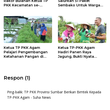
Rakor Bulanan Ketua TP
Salurkan 51 Paket
PKK Kecamatan se-
Sembako Untuk Warga
Kabupaten Agam
Huntara Tantaman
Ketua TP PKK Agam
Ketua TP-PKK Agam
Pelajari Pengembangan
Hadiri Panen Raya
Ketahanan Pangan di
Jagung, Bukti Nyata
Koto Panjang Padang
Dukungan Ketahanan
Payakumbuh
Pangan
Respon (1)
Ping-balik:
TP PKK Provinsi Sumbar Berikan Bimtek Kepada
TP-PKK Agam - Suha News