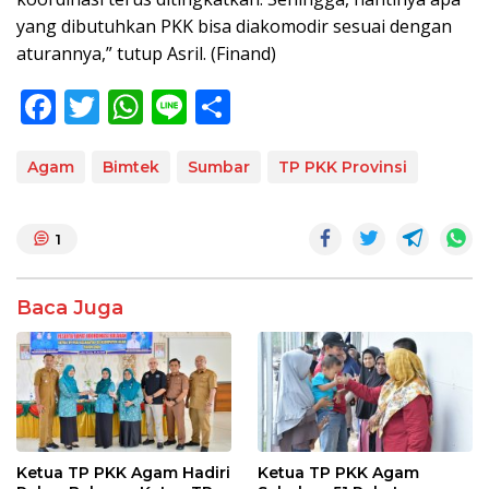
yang dibutuhkan PKK bisa diakomodir sesuai dengan
aturannya,” tutup Asril. (Finand)
F
T
W
Li
S
ac
w
h
n
h
e
itt
at
e
ar
Agam
Bimtek
Sumbar
TP PKK Provinsi
b
er
s
e
o
A
1
o
p
k
p
Baca Juga
Ketua TP PKK Agam Hadiri
Ketua TP PKK Agam