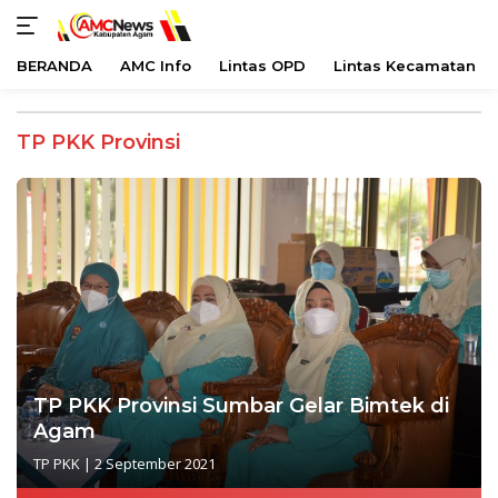
BERANDA
AMC Info
Lintas OPD
Lintas Kecamatan
Langsung
ke
TP PKK Provinsi
konten
TP PKK Provinsi Sumbar Gelar Bimtek di
Agam
TP PKK
|
2 September 2021