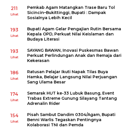
Pemkab Agam Matangkan Trase Baru Tol
211
Sicincin–Bukittinggi, Bupati : Dampak
Lihat
Sosialnya Lebih Kecil
Bupati Agam Gelar Pengajian Rutin Bersama
193
Kepala OPD, Perkuat Nilai Keislaman dan
Lihat
Budaya Literasi
SAYANG BAWAN, Inovasi Puskesmas Bawan
193
Perkuat Perlindungan Anak dan Remaja dari
Lihat
Kekerasan
Ratusan Pelajar Ikuti Napak Tilas Buya
186
Hamka, Belajar Langsung Nilai Perjuangan
Lihat
Sang Ulama Besar
Semarak HUT ke-33 Lubuk Basung, Event
174
Trabas Extreme Gunung Silayang Tantang
Lihat
Adrenalin Rider
Pisah Sambut Dandim 0304/Agam, Bupati
154
Benni Warlis Tegaskan Pentingnya
Lihat
Kolaborasi TNI dan Pemda