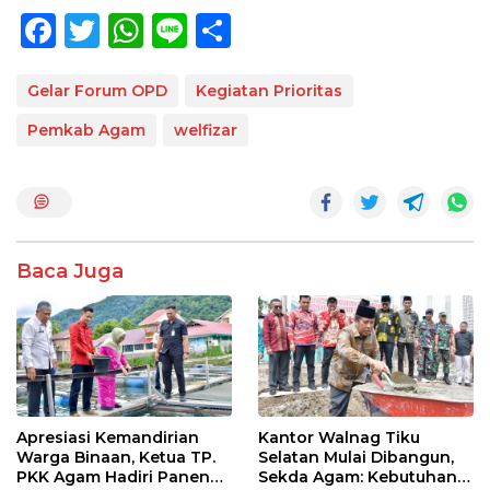
F
T
W
Li
S
ac
w
h
n
h
e
itt
at
e
ar
Gelar Forum OPD
Kegiatan Prioritas
b
er
s
e
Pemkab Agam
welfizar
o
A
o
p
k
p
Baca Juga
Apresiasi Kemandirian
Kantor Walnag Tiku
Warga Binaan, Ketua TP.
Selatan Mulai Dibangun,
PKK Agam Hadiri Panen
Sekda Agam: Kebutuhan