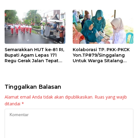
Raya KJA Binaan Rutan
Tingkatkan Layanan
Maninjau
Semarakkan HUT ke-81 RI,
Kolaborasi TP. PKK-PKCK
Bupati Agam Lepas 171
Yon.TP879/Singgalang
Regu Gerak Jalan Tepat
Untuk Warga Sitalang
Waktu
Diapresiasi Bupati Agam
Tinggalkan Balasan
Alamat email Anda tidak akan dipublikasikan.
Ruas yang wajib
ditandai
*