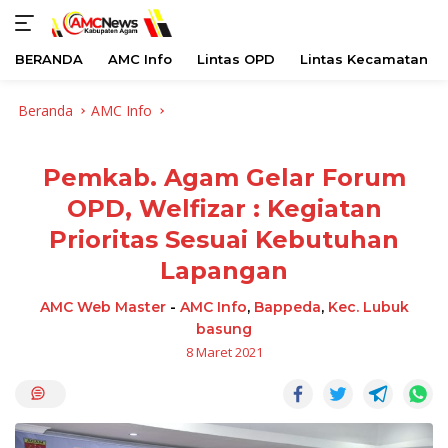
BERANDA
AMC Info
Lintas OPD
Lintas Kecamatan
Langsung
Beranda
AMC Info
ke
konten
Pemkab. Agam Gelar Forum
OPD, Welfizar : Kegiatan
Prioritas Sesuai Kebutuhan
Lapangan
AMC Web Master
-
AMC Info
,
Bappeda
,
Kec. Lubuk
basung
8 Maret 2021