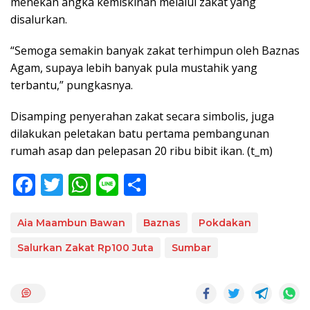
menekan angka kemiskinan melalui zakat yang
disalurkan.
“Semoga semakin banyak zakat terhimpun oleh Baznas
Agam, supaya lebih banyak pula mustahik yang
terbantu,” pungkasnya.
Disamping penyerahan zakat secara simbolis, juga
dilakukan peletakan batu pertama pembangunan
rumah asap dan pelepasan 20 ribu bibit ikan. (t_m)
F
T
W
Li
S
ac
w
h
n
h
e
itt
at
e
ar
Aia Maambun Bawan
Baznas
Pokdakan
b
er
s
e
Salurkan Zakat Rp100 Juta
Sumbar
o
A
o
p