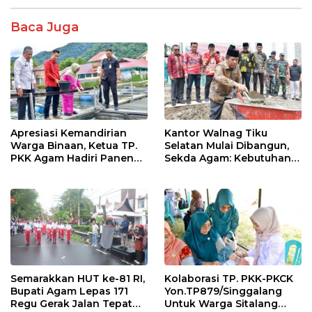
k
p
Baca Juga
Apresiasi Kemandirian
Kantor Walnag Tiku
Warga Binaan, Ketua TP.
Selatan Mulai Dibangun,
PKK Agam Hadiri Panen
Sekda Agam: Kebutuhan
Raya KJA Binaan Rutan
Tingkatkan Layanan
Maninjau
Semarakkan HUT ke-81 RI,
Kolaborasi TP. PKK-PKCK
Bupati Agam Lepas 171
Yon.TP879/Singgalang
Regu Gerak Jalan Tepat
Untuk Warga Sitalang