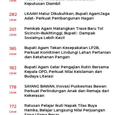
Lihat
Keputusan Diambil
LKAAM Matur Dikukuhkan, Bupati Agam:Jaga
282
Adat- Perkuat Pembangunan Nagari
Lihat
Pemkab Agam Matangkan Trase Baru Tol
201
Sicincin–Bukittinggi, Bupati : Dampak
Lihat
Sosialnya Lebih Kecil
Bupati Agam Tekan Kesepakatan LP2B,
185
Perkuat Komitmen Lindungi Lahan Pertanian
Lihat
dan Ketahanan Pangan
Bupati Agam Gelar Pengajian Rutin Bersama
182
Kepala OPD, Perkuat Nilai Keislaman dan
Lihat
Budaya Literasi
SAYANG BAWAN, Inovasi Puskesmas Bawan
178
Perkuat Perlindungan Anak dan Remaja dari
Lihat
Kekerasan
Ratusan Pelajar Ikuti Napak Tilas Buya
172
Hamka, Belajar Langsung Nilai Perjuangan
Lihat
Sang Ulama Besar