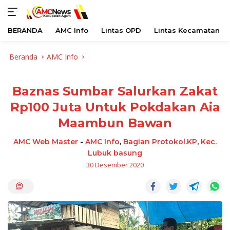
BERANDA
AMC Info
Lintas OPD
Lintas Kecamatan
Langsung
Beranda
AMC Info
ke
konten
Baznas Sumbar Salurkan Zakat
Rp100 Juta Untuk Pokdakan Aia
Maambun Bawan
AMC Web Master
-
AMC Info
,
Bagian Protokol.KP
,
Kec.
Lubuk basung
30 Desember 2020