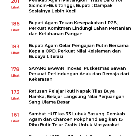
Pemkab Agam Matangkan Trase Baru Tol
201
Sicincin–Bukittinggi, Bupati : Dampak
Lihat
Sosialnya Lebih Kecil
Bupati Agam Tekan Kesepakatan LP2B,
186
Perkuat Komitmen Lindungi Lahan Pertanian
Lihat
dan Ketahanan Pangan
Bupati Agam Gelar Pengajian Rutin Bersama
183
Kepala OPD, Perkuat Nilai Keislaman dan
Lihat
Budaya Literasi
SAYANG BAWAN, Inovasi Puskesmas Bawan
178
Perkuat Perlindungan Anak dan Remaja dari
Lihat
Kekerasan
Ratusan Pelajar Ikuti Napak Tilas Buya
173
Hamka, Belajar Langsung Nilai Perjuangan
Lihat
Sang Ulama Besar
Sambut HUT ke-33 Lubuk Basung, Pemkab
161
Agam dan Charoen Pokphand Bagikan 15
Lihat
Ribu Butir Telur Gratis Untuk Masyarakat