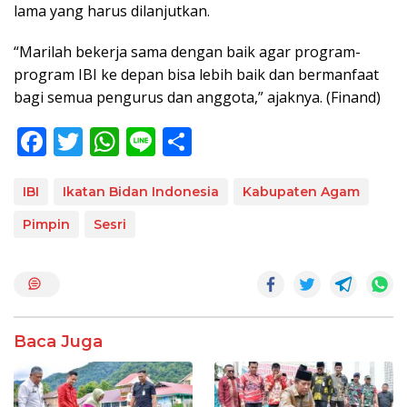
lama yang harus dilanjutkan.
“Marilah bekerja sama dengan baik agar program-
program IBI ke depan bisa lebih baik dan bermanfaat
bagi semua pengurus dan anggota,” ajaknya. (Finand)
F
T
W
Li
S
ac
w
h
n
h
e
itt
at
e
ar
IBI
Ikatan Bidan Indonesia
Kabupaten Agam
b
er
s
e
Pimpin
Sesri
o
A
o
p
k
p
Baca Juga