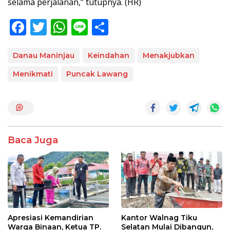
selama perjalanan,” tutupnya. (HR)
F
T
W
Li
S
ac
w
h
n
h
e
itt
at
e
ar
Danau Maninjau
Keindahan
Menakjubkan
b
er
s
e
Menikmati
Puncak Lawang
o
A
o
p
k
p
Baca Juga
Apresiasi Kemandirian
Kantor Walnag Tiku
Warga Binaan, Ketua TP.
Selatan Mulai Dibangun,