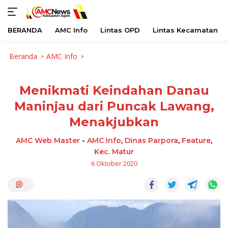
BERANDA
AMC Info
Lintas OPD
Lintas Kecamatan
Langsung
Beranda
AMC Info
ke
konten
Menikmati Keindahan Danau
Maninjau dari Puncak Lawang,
Menakjubkan
AMC Web Master
-
AMC Info
,
Dinas Parpora
,
Feature
,
Kec. Matur
6 Oktober 2020