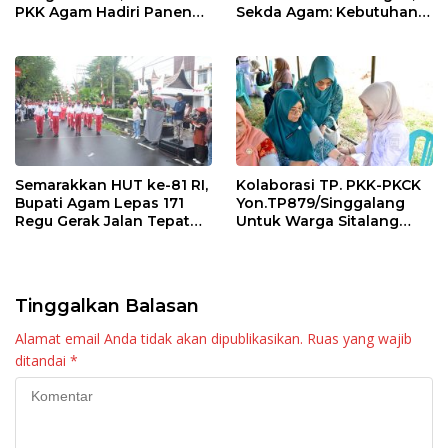
PKK Agam Hadiri Panen
Sekda Agam: Kebutuhan
Raya KJA Binaan Rutan
Tingkatkan Layanan
Maninjau
Semarakkan HUT ke-81 RI,
Kolaborasi TP. PKK-PKCK
Bupati Agam Lepas 171
Yon.TP879/Singgalang
Regu Gerak Jalan Tepat
Untuk Warga Sitalang
Waktu
Diapresiasi Bupati Agam
Tinggalkan Balasan
Alamat email Anda tidak akan dipublikasikan.
Ruas yang wajib
ditandai
*