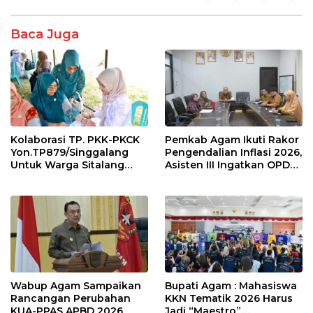
k
p
Baca Juga
Kolaborasi TP. PKK-PKCK
Pemkab Agam Ikuti Rakor
Yon.TP879/Singgalang
Pengendalian Inflasi 2026,
Untuk Warga Sitalang
Asisten III Ingatkan OPD
Diapresiasi Bupati Agam
Tetap Waspada Meski
Inflasi Stabil
Wabup Agam Sampaikan
Bupati Agam : Mahasiswa
Rancangan Perubahan
KKN Tematik 2026 Harus
KUA-PPAS APBD 2026
Jadi “Maestro”