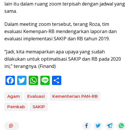
lain itu dalam ruang zoom terpisah dengan jadwal yang
sama.
Dalam meeting zoom tersebut, terang Roza, tim
evaluasi Kemenpan-RB mendengarkan laporan dan
evaluasi implementasi SAKIP dan RB tahun 2019.
“Jadi, kita memaparkan apa upaya yang sudah
dilakukan untuk optimalisasi SAKIP dan RB pada 2020
ini,” terangnya. (Finand)
F
T
W
Li
S
ac
w
h
n
h
e
itt
at
e
ar
Agam
Evaluasi
Kementerian PAN-RB
b
er
s
e
Pemkab
SAKIP
o
A
o
p