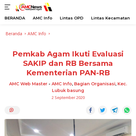
BERANDA
AMC Info
Lintas OPD
Lintas Kecamatan
Langsung
Beranda
AMC Info
ke
konten
Pemkab Agam Ikuti Evaluasi
SAKIP dan RB Bersama
Kementerian PAN-RB
AMC Web Master
-
AMC Info
,
Bagian Organisasi
,
Kec.
Lubuk basung
2 September 2020