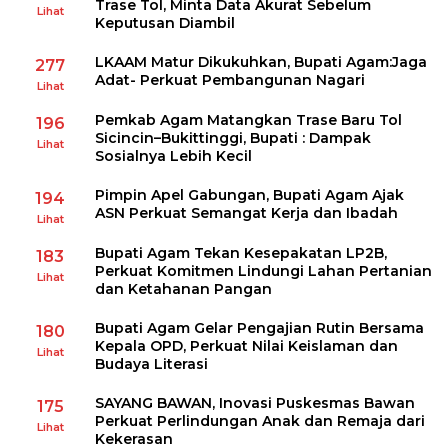
Trase Tol, Minta Data Akurat Sebelum
Lihat
Keputusan Diambil
LKAAM Matur Dikukuhkan, Bupati Agam:Jaga
277
Adat- Perkuat Pembangunan Nagari
Lihat
Pemkab Agam Matangkan Trase Baru Tol
196
Sicincin–Bukittinggi, Bupati : Dampak
Lihat
Sosialnya Lebih Kecil
Pimpin Apel Gabungan, Bupati Agam Ajak
194
ASN Perkuat Semangat Kerja dan Ibadah
Lihat
Bupati Agam Tekan Kesepakatan LP2B,
183
Perkuat Komitmen Lindungi Lahan Pertanian
Lihat
dan Ketahanan Pangan
Bupati Agam Gelar Pengajian Rutin Bersama
180
Kepala OPD, Perkuat Nilai Keislaman dan
Lihat
Budaya Literasi
SAYANG BAWAN, Inovasi Puskesmas Bawan
175
Perkuat Perlindungan Anak dan Remaja dari
Lihat
Kekerasan