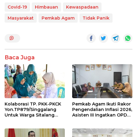
e
itt
at
e
ar
Covid-19
Himbauan
Kewaspadaan
b
er
s
e
Masyarakat
Pemkab Agam
Tidak Panik
o
A
o
p
k
p
Baca Juga
Kolaborasi TP. PKK-PKCK
Pemkab Agam Ikuti Rakor
Yon.TP879/Singgalang
Pengendalian Inflasi 2026,
Untuk Warga Sitalang
Asisten III Ingatkan OPD
Diapresiasi Bupati Agam
Tetap Waspada Meski
Inflasi Stabil