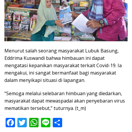
Menurut salah seorang masyarakat Lubuk Basung,
Eddrima Kuswandi bahwa himbauan ini dapat
mengatasi kepanikan masyarakat terkait Covid-19. Ia
mengakui, ini sangat bermanfaat bagi masyarakat
dalam menyikapi situasi di lapangan.
“Semoga melalui selebaran himbuan yang diedarkan,
masyarakat dapat mewaspadai akan penyebaran virus
mematikan tersebut,” tuturnya. (t_m)
F
T
W
Li
S
ac
w
h
n
h