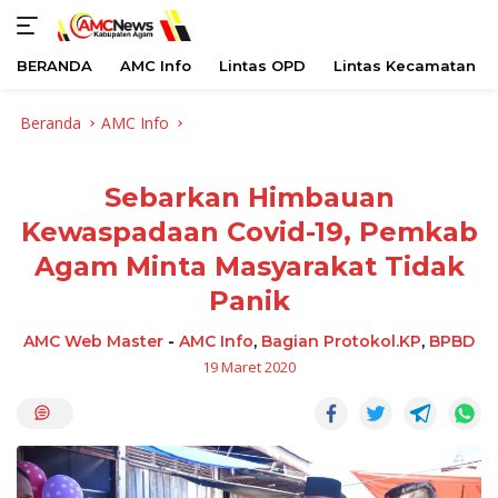
BERANDA
AMC Info
Lintas OPD
Lintas Kecamatan
Langsung
Beranda
AMC Info
ke
konten
Sebarkan Himbauan
Kewaspadaan Covid-19, Pemkab
Agam Minta Masyarakat Tidak
Panik
AMC Web Master
-
AMC Info
,
Bagian Protokol.KP
,
BPBD
19 Maret 2020