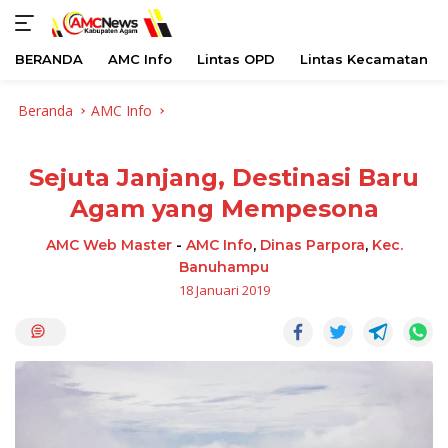
BERANDA
AMC Info
Lintas OPD
Lintas Kecamatan
Langsung
Beranda
AMC Info
ke
konten
Sejuta Janjang, Destinasi Baru
Agam yang Mempesona
AMC Web Master
-
AMC Info
,
Dinas Parpora
,
Kec.
Banuhampu
18 Januari 2019