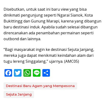
Disebutkan, untuk saat ini baru view yang bisa
dinikmati pengunjung seperti Ngarai Sianok, Kota
Bukittingg dan Gunung Marapi, karena yang dibangun
baru destinasi induk. Apabila sudah selesai dibangun
direncanakan ada penambahan permainan seperti
outbond dan lainnya.
“Bagi masyarakat ingin ke destinasi Sejuta Janjang,
mereka juga dapat menikmati keindahan alam dari
tugu lereng Singgalang,” ujarnya. (AMC05)
F
T
W
Li
S
ac
w
h
n
h
e
itt
at
e
ar
Destinasi Baru Agam yang Mempesona
b
er
s
e
Sejuta Janjang
o
A