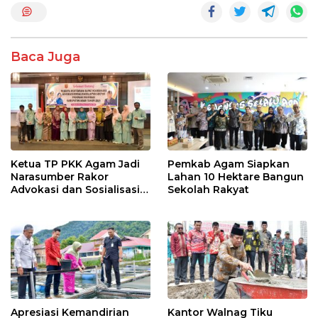
o
p
k
p
Baca Juga
Ketua TP PKK Agam Jadi
Pemkab Agam Siapkan
Narasumber Rakor
Lahan 10 Hektare Bangun
Advokasi dan Sosialisasi
Sekolah Rakyat
Program Imunisasi 2026
Apresiasi Kemandirian
Kantor Walnag Tiku