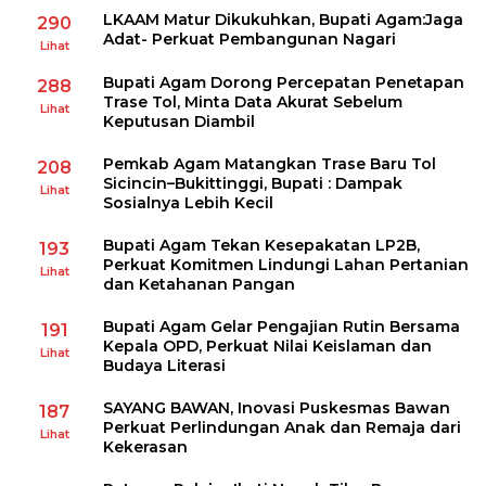
LKAAM Matur Dikukuhkan, Bupati Agam:Jaga
290
Adat- Perkuat Pembangunan Nagari
Lihat
Bupati Agam Dorong Percepatan Penetapan
288
Trase Tol, Minta Data Akurat Sebelum
Lihat
Keputusan Diambil
Pemkab Agam Matangkan Trase Baru Tol
208
Sicincin–Bukittinggi, Bupati : Dampak
Lihat
Sosialnya Lebih Kecil
Bupati Agam Tekan Kesepakatan LP2B,
193
Perkuat Komitmen Lindungi Lahan Pertanian
Lihat
dan Ketahanan Pangan
Bupati Agam Gelar Pengajian Rutin Bersama
191
Kepala OPD, Perkuat Nilai Keislaman dan
Lihat
Budaya Literasi
SAYANG BAWAN, Inovasi Puskesmas Bawan
187
Perkuat Perlindungan Anak dan Remaja dari
Lihat
Kekerasan