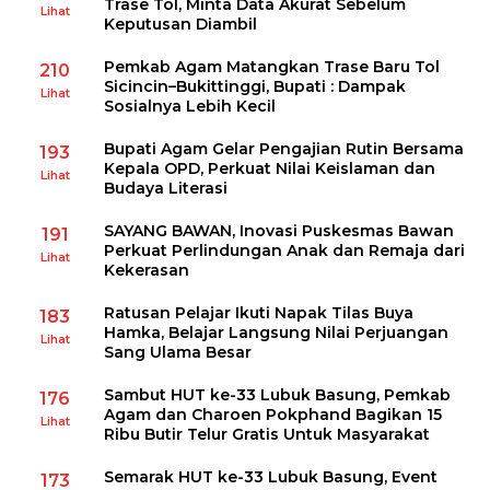
Trase Tol, Minta Data Akurat Sebelum
Lihat
Keputusan Diambil
Pemkab Agam Matangkan Trase Baru Tol
210
Sicincin–Bukittinggi, Bupati : Dampak
Lihat
Sosialnya Lebih Kecil
Bupati Agam Gelar Pengajian Rutin Bersama
193
Kepala OPD, Perkuat Nilai Keislaman dan
Lihat
Budaya Literasi
SAYANG BAWAN, Inovasi Puskesmas Bawan
191
Perkuat Perlindungan Anak dan Remaja dari
Lihat
Kekerasan
Ratusan Pelajar Ikuti Napak Tilas Buya
183
Hamka, Belajar Langsung Nilai Perjuangan
Lihat
Sang Ulama Besar
Sambut HUT ke-33 Lubuk Basung, Pemkab
176
Agam dan Charoen Pokphand Bagikan 15
Lihat
Ribu Butir Telur Gratis Untuk Masyarakat
Semarak HUT ke-33 Lubuk Basung, Event
173