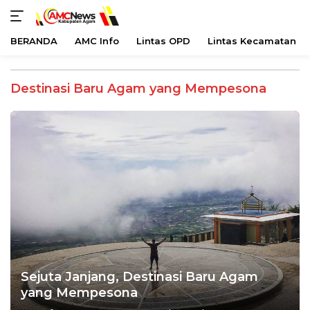
BERANDA
AMC Info
Lintas OPD
Lintas Kecamatan
Langsung
ke
Destinasi Baru Agam yang Mempesona
konten
Sejuta Janjang, Destinasi Baru Agam
yang Mempesona