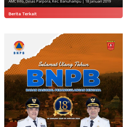
AMC Info
,
Dinas Parpora
,
Kec. Banuhampu
|
18 Januari 2019
Berita Terkait