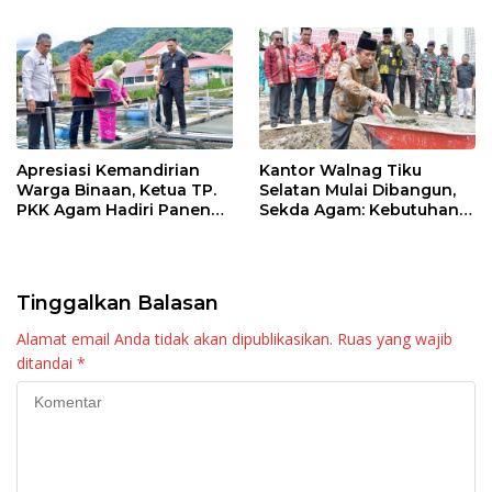
Apresiasi Kemandirian
Kantor Walnag Tiku
Warga Binaan, Ketua TP.
Selatan Mulai Dibangun,
PKK Agam Hadiri Panen
Sekda Agam: Kebutuhan
Raya KJA Binaan Rutan
Tingkatkan Layanan
Maninjau
Tinggalkan Balasan
Alamat email Anda tidak akan dipublikasikan.
Ruas yang wajib
ditandai
*