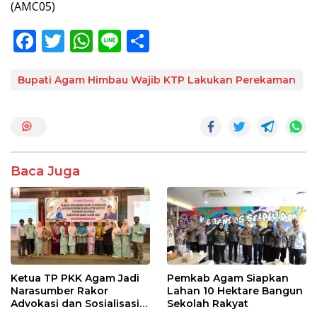
(AMC05)
F
T
W
Li
S
ac
w
h
n
h
e
itt
at
e
ar
Bupati Agam Himbau Wajib KTP Lakukan Perekaman
b
er
s
e
o
A
o
p
k
p
Baca Juga
Ketua TP PKK Agam Jadi
Pemkab Agam Siapkan
Narasumber Rakor
Lahan 10 Hektare Bangun
Advokasi dan Sosialisasi
Sekolah Rakyat
Program Imunisasi 2026