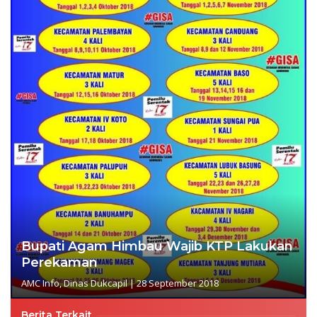
Bupati Agam Himbau Wajib KTP Lakukan
Perekaman
AMC Info
,
Dinas Dukcapil
|
28 September 2018
Berita Terkait