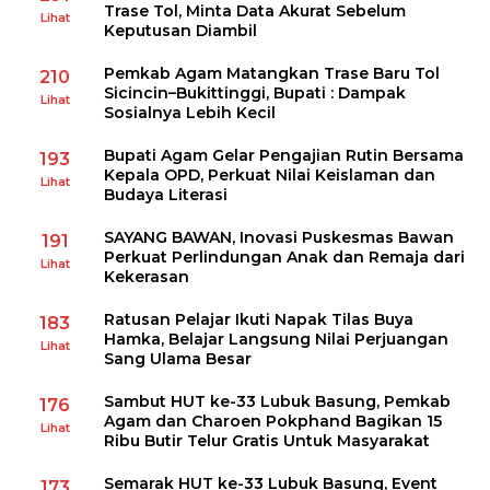
Trase Tol, Minta Data Akurat Sebelum
Lihat
Keputusan Diambil
Pemkab Agam Matangkan Trase Baru Tol
210
Sicincin–Bukittinggi, Bupati : Dampak
Lihat
Sosialnya Lebih Kecil
Bupati Agam Gelar Pengajian Rutin Bersama
193
Kepala OPD, Perkuat Nilai Keislaman dan
Lihat
Budaya Literasi
SAYANG BAWAN, Inovasi Puskesmas Bawan
191
Perkuat Perlindungan Anak dan Remaja dari
Lihat
Kekerasan
Ratusan Pelajar Ikuti Napak Tilas Buya
183
Hamka, Belajar Langsung Nilai Perjuangan
Lihat
Sang Ulama Besar
Sambut HUT ke-33 Lubuk Basung, Pemkab
176
Agam dan Charoen Pokphand Bagikan 15
Lihat
Ribu Butir Telur Gratis Untuk Masyarakat
Semarak HUT ke-33 Lubuk Basung, Event
173