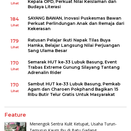
Kepala OPD, Perkuat Nilai Keislaman dan
Lihat
Budaya Literasi
SAYANG BAWAN, Inovasi Puskesmas Bawan
184
Perkuat Perlindungan Anak dan Remaja dari
Lihat
Kekerasan
Ratusan Pelajar Ikuti Napak Tilas Buya
179
Hamka, Belajar Langsung Nilai Perjuangan
Lihat
Sang Ulama Besar
Semarak HUT ke-33 Lubuk Basung, Event
170
Trabas Extreme Gunung Silayang Tantang
Lihat
Adrenalin Rider
Sambut HUT ke-33 Lubuk Basung, Pemkab
170
Agam dan Charoen Pokphand Bagikan 15
Lihat
Ribu Butir Telur Gratis Untuk Masyarakat
Feature
Menengok Sentra Kulit Ketupat, Usaha Turun-
Temurun Kaum Ibu di Batu Gadang