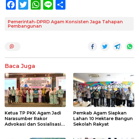
F
T
W
Li
S
ac
w
h
n
h
e
itt
at
e
ar
Pemerintah-DPRD Agam Konsisten Jaga Tahapan
Pembangunan
b
er
s
e
o
A
o
p
k
p
Baca Juga
Ketua TP PKK Agam Jadi
Pemkab Agam Siapkan
Narasumber Rakor
Lahan 10 Hektare Bangun
Advokasi dan Sosialisasi
Sekolah Rakyat
Program Imunisasi 2026