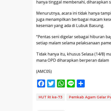
hanya tinggal membenahi, diharapkan s
Menurutnya, acara ini tidak hanya tam
juga menampilkan berbagai macam kesen
kesenian yang ada di Lubuk Basung.
“Pentas seni digelar sebagai hiburan b
setiap malam selama pelaksanaan pamera
Tidak hanya itu, khusus Selasa (14/8) m
mana OPD diharapkan berperan dalam k
(AMC05)
F
T
W
Li
S
ac
w
h
n
h
e
itt
at
e
ar
HUT RI ke-73
Pemkab Agam Gelar 
b
er
s
e