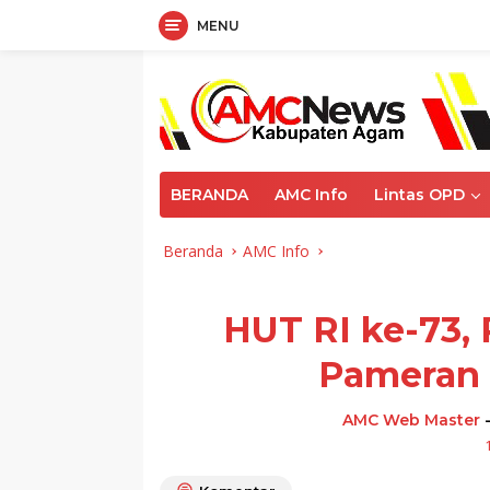
MENU
Langsung
ke
konten
BERANDA
AMC Info
Lintas OPD
Beranda
AMC Info
HUT RI ke-73,
Pameran
AMC Web Master