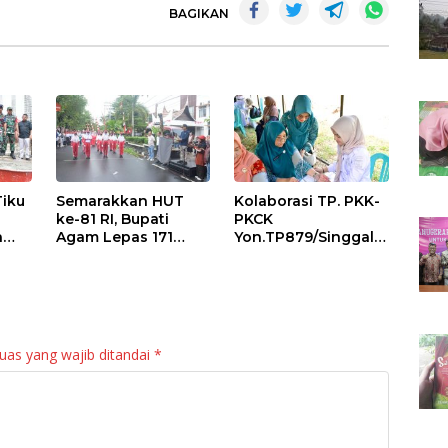
BAGIKAN
Tiku
Semarakkan HUT
Kolaborasi TP. PKK-
ke-81 RI, Bupati
PKCK
a
Agam Lepas 171
Yon.TP879/Singgala
an
Regu Gerak Jalan
ng Untuk Warga
anan
Tepat Waktu
Sitalang Diapresiasi
Bupati Agam
uas yang wajib ditandai
*