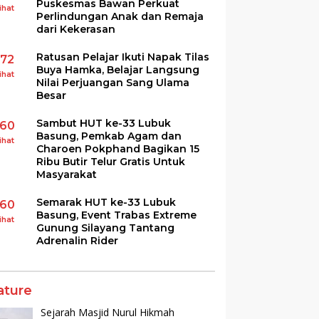
Puskesmas Bawan Perkuat
ihat
Perlindungan Anak dan Remaja
dari Kekerasan
Ratusan Pelajar Ikuti Napak Tilas
172
Buya Hamka, Belajar Langsung
ihat
Nilai Perjuangan Sang Ulama
Besar
Sambut HUT ke-33 Lubuk
160
Basung, Pemkab Agam dan
ihat
Charoen Pokphand Bagikan 15
Ribu Butir Telur Gratis Untuk
Masyarakat
Semarak HUT ke-33 Lubuk
160
Basung, Event Trabas Extreme
ihat
Gunung Silayang Tantang
Adrenalin Rider
ature
Sejarah Masjid Nurul Hikmah