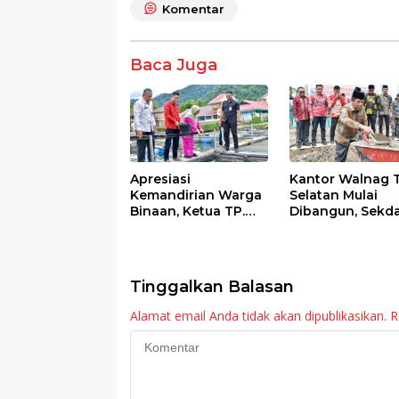
o
A
Komentar
o
p
k
p
Baca Juga
Apresiasi
Kantor Walnag 
Kemandirian Warga
Selatan Mulai
Binaan, Ketua TP.
Dibangun, Sekd
PKK Agam Hadiri
Agam: Kebutuh
Panen Raya KJA
Tingkatkan Lay
Binaan Rutan
Maninjau
Tinggalkan Balasan
Alamat email Anda tidak akan dipublikasikan.
R