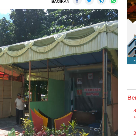
BAGIKAN
Be
L