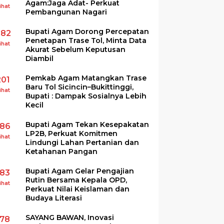
Agam:Jaga Adat- Perkuat
ihat
Pembangunan Nagari
Bupati Agam Dorong Percepatan
282
Penetapan Trase Tol, Minta Data
ihat
Akurat Sebelum Keputusan
Diambil
Pemkab Agam Matangkan Trase
201
Baru Tol Sicincin–Bukittinggi,
ihat
Bupati : Dampak Sosialnya Lebih
Kecil
Bupati Agam Tekan Kesepakatan
186
LP2B, Perkuat Komitmen
ihat
Lindungi Lahan Pertanian dan
Ketahanan Pangan
Bupati Agam Gelar Pengajian
183
Rutin Bersama Kepala OPD,
ihat
Perkuat Nilai Keislaman dan
Budaya Literasi
SAYANG BAWAN, Inovasi
178