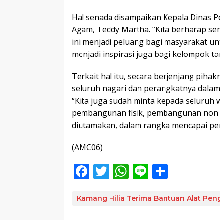
Hal senada disampaikan Kepala Dinas 
Agam, Teddy Martha. “Kita berharap sem
ini menjadi peluang bagi masyarakat 
menjadi inspirasi juga bagi kelompok tan
Terkait hal itu, secara berjenjang pi
seluruh nagari dan perangkatnya dal
“Kita juga sudah minta kepada seluruh
pembangunan fisik, pembangunan non f
diutamakan, dalam rangka mencapai p
(AMC06)
F
T
W
Li
S
ac
w
h
n
h
e
itt
at
e
ar
Kamang Hilia Terima Bantuan Alat Pen
b
er
s
e