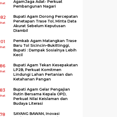
Agam:Jaga Adat- Perkuat
ihat
Pembangunan Nagari
Bupati Agam Dorong Percepatan
282
Penetapan Trase Tol, Minta Data
ihat
Akurat Sebelum Keputusan
Diambil
Pemkab Agam Matangkan Trase
201
Baru Tol Sicincin–Bukittinggi,
ihat
Bupati : Dampak Sosialnya Lebih
Kecil
Bupati Agam Tekan Kesepakatan
186
LP2B, Perkuat Komitmen
ihat
Lindungi Lahan Pertanian dan
Ketahanan Pangan
Bupati Agam Gelar Pengajian
183
Rutin Bersama Kepala OPD,
ihat
Perkuat Nilai Keislaman dan
Budaya Literasi
SAYANG BAWAN, Inovasi
178