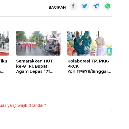
BAGIKAN
Tiku
Semarakkan HUT
Kolaborasi TP. PKK-
ke-81 RI, Bupati
PKCK
a
Agam Lepas 171
Yon.TP879/Singgala
an
Regu Gerak Jalan
ng Untuk Warga
anan
Tepat Waktu
Sitalang Diapresiasi
Bupati Agam
uas yang wajib ditandai
*