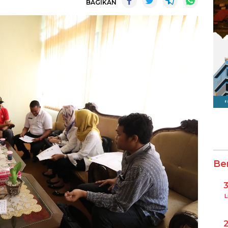
BAGIKAN
Be
L