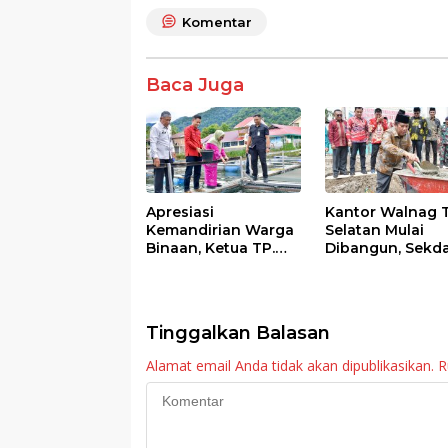
o
A
Komentar
o
p
k
p
Baca Juga
Apresiasi
Kantor Walnag 
Kemandirian Warga
Selatan Mulai
Binaan, Ketua TP.
Dibangun, Sekd
PKK Agam Hadiri
Agam: Kebutuh
Panen Raya KJA
Tingkatkan Lay
Binaan Rutan
Maninjau
Tinggalkan Balasan
Alamat email Anda tidak akan dipublikasikan.
R