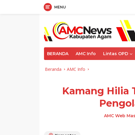
MENU
Langsung
ke
konten
BERANDA
AMC Info
Lintas OPD
Beranda
AMC Info
Kamang Hilia 
Pengol
AMC Web Mas