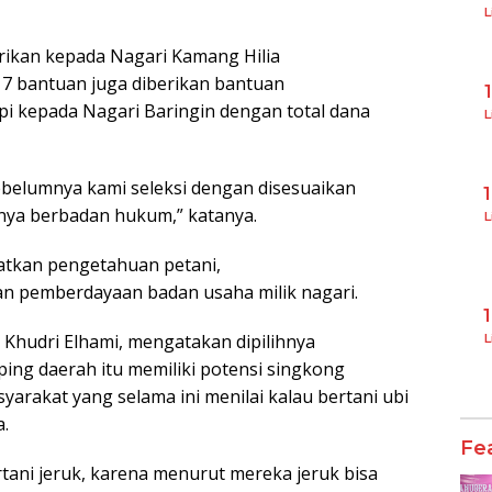
L
ikan kepada Nagari Kamang Hilia
17 bantuan juga diberikan bantuan
pi kepada Nagari Baringin dengan total dana
L
ebelumnya kami seleksi dengan disesuaikan
nya berbadan hukum,” katanya.
L
atkan pengetahuan petani,
n pemberdayaan badan usaha milik nagari.
, Khudri Elhami, mengatakan dipilihnya
L
ing daerah itu memiliki potensi singkong
yarakat yang selama ini menilai kalau bertani ubi
.
Fe
tani jeruk, karena menurut mereka jeruk bisa