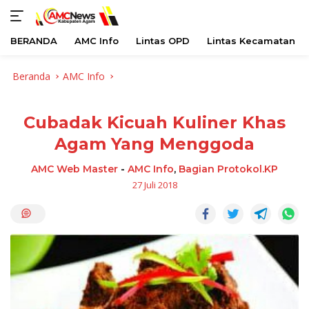
BERANDA
AMC Info
Lintas OPD
Lintas Kecamatan
Langsung
Beranda
AMC Info
ke
konten
Cubadak Kicuah Kuliner Khas
Agam Yang Menggoda
AMC Web Master
-
AMC Info
,
Bagian Protokol.KP
27 Juli 2018