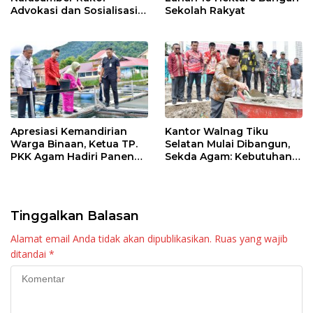
Advokasi dan Sosialisasi
Sekolah Rakyat
Program Imunisasi 2026
Apresiasi Kemandirian
Kantor Walnag Tiku
Warga Binaan, Ketua TP.
Selatan Mulai Dibangun,
PKK Agam Hadiri Panen
Sekda Agam: Kebutuhan
Raya KJA Binaan Rutan
Tingkatkan Layanan
Maninjau
Tinggalkan Balasan
Alamat email Anda tidak akan dipublikasikan.
Ruas yang wajib
ditandai
*