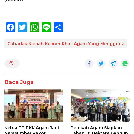
F
T
W
Li
S
ac
w
h
n
h
e
itt
at
e
ar
Cubadak Kicuah Kuliner Khas Agam Yang Menggoda
b
er
s
e
o
A
o
p
k
p
Baca Juga
Ketua TP PKK Agam Jadi
Pemkab Agam Siapkan
Narasumber Rakor
Lahan 10 Hektare Bangun