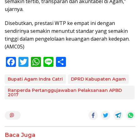
semakin tertib, transparan dan akuntabel di Agam,”
ujarnya.
Disebutkan, prestasi WTP ke empat ini dengan
sendirinya semakin menuntut standar yang semakin
tinggi dalam pengelolaan keuangan daerah kedepan.
(AMC05)
F
T
W
Li
S
ac
w
h
n
h
e
itt
at
e
ar
Bupati Agam Indra Catri
DPRD Kabupaten Agam
b
er
s
e
Ranperda Pertanggujawaban Pelaksanaan APBD
2017
o
A
o
p
k
p
Baca Juga