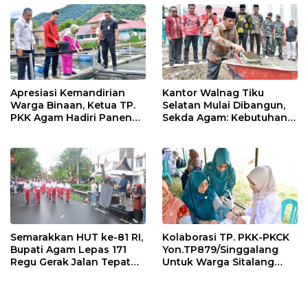
Apresiasi Kemandirian
Kantor Walnag Tiku
Warga Binaan, Ketua TP.
Selatan Mulai Dibangun,
PKK Agam Hadiri Panen
Sekda Agam: Kebutuhan
Raya KJA Binaan Rutan
Tingkatkan Layanan
Maninjau
Semarakkan HUT ke-81 RI,
Kolaborasi TP. PKK-PKCK
Bupati Agam Lepas 171
Yon.TP879/Singgalang
Regu Gerak Jalan Tepat
Untuk Warga Sitalang
Waktu
Diapresiasi Bupati Agam