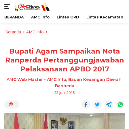
BERANDA
AMC Info
Lintas OPD
Lintas Kecamatan
Langsung
Beranda
AMC Info
ke
konten
Bupati Agam Sampaikan Nota
Ranperda Pertanggungjawaban
Pelaksanaan APBD 2017
AMC Web Master
-
AMC Info
,
Badan Keuangan Daerah
,
Bappeda
25 Juni 2018