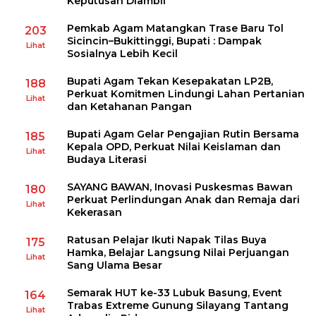
Keputusan Diambil
Pemkab Agam Matangkan Trase Baru Tol
203
Sicincin–Bukittinggi, Bupati : Dampak
Lihat
Sosialnya Lebih Kecil
Bupati Agam Tekan Kesepakatan LP2B,
188
Perkuat Komitmen Lindungi Lahan Pertanian
Lihat
dan Ketahanan Pangan
Bupati Agam Gelar Pengajian Rutin Bersama
185
Kepala OPD, Perkuat Nilai Keislaman dan
Lihat
Budaya Literasi
SAYANG BAWAN, Inovasi Puskesmas Bawan
180
Perkuat Perlindungan Anak dan Remaja dari
Lihat
Kekerasan
Ratusan Pelajar Ikuti Napak Tilas Buya
175
Hamka, Belajar Langsung Nilai Perjuangan
Lihat
Sang Ulama Besar
Semarak HUT ke-33 Lubuk Basung, Event
164
Trabas Extreme Gunung Silayang Tantang
Lihat