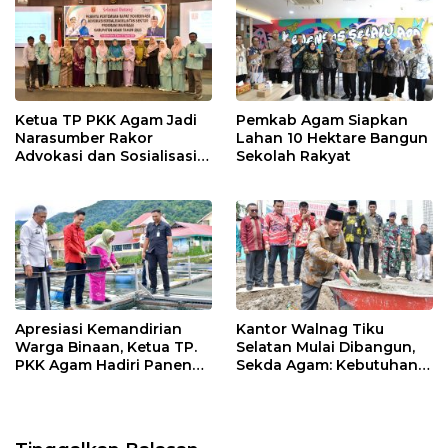
k
p
Ketua TP PKK Agam Jadi
Pemkab Agam Siapkan
Narasumber Rakor
Lahan 10 Hektare Bangun
Advokasi dan Sosialisasi
Sekolah Rakyat
Program Imunisasi 2026
Apresiasi Kemandirian
Kantor Walnag Tiku
Warga Binaan, Ketua TP.
Selatan Mulai Dibangun,
PKK Agam Hadiri Panen
Sekda Agam: Kebutuhan
Raya KJA Binaan Rutan
Tingkatkan Layanan
Maninjau