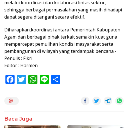
melalui koordinasi dan kolaborasi lintas sektor,
sehingga berbagai permasalahan yang masih dihadapi
dapat segera ditangani secara efektif.
Diharapkan,koordinasi antara Pemerintah Kabupaten
Agam dan berbagai pihak terkait semakin kuat guna
mempercepat pemulihan kondisi masyarakat serta
pembangunan di wilayah yang terdampak bencana.-
Penulis : Fikri
Editor : Harmen
F
T
W
Li
S
ac
w
h
n
h
e
itt
at
e
ar
b
er
s
e
o
A
Baca Juga
o
p