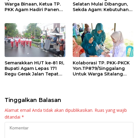
Warga Binaan, Ketua TP.
Selatan Mulai Dibangun,
PKK Agam Hadiri Panen
Sekda Agam: Kebutuhan
Raya KJA Binaan Rutan
Tingkatkan Layanan
Maninjau
Semarakkan HUT ke-81 RI,
Kolaborasi TP. PKK-PKCK
Bupati Agam Lepas 171
Yon.TP879/Singgalang
Regu Gerak Jalan Tepat
Untuk Warga Sitalang
Waktu
Diapresiasi Bupati Agam
Tinggalkan Balasan
Alamat email Anda tidak akan dipublikasikan.
Ruas yang wajib
ditandai
*