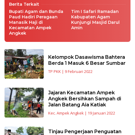
Berita Terkait
Bupati Agam dan Bunda
Tim I Safari Ramadan
Paud Hadiri Peragaan
Kabupaten Agam
Manasik Haji di
Kunjungi Masjid Darul
Kecamatan Ampek
Amin
Angkek
Kelompok Dasawisma Bahtera
Berda 1 Masuk 6 Besar Sumbar
TP PKK
|
9 Februari 2022
Jajaran Kecamatan Ampek
Angkek Bersihkan Sampah di
Jalan Batang Aia Katiak
Kec. Ampek Angkek
|
19 Januari 2022
Tinjau Pengerjaan Penguatan