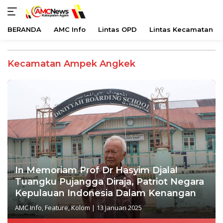
BERANDA
AMC Info
Lintas OPD
Lintas Kecamatan
Langsung
ke
Kecamatan Ampek Angkek
konten
In Memoriam Prof Dr Hasyim Djalal
Tuangku Pujangga Diraja, Patriot Negara
Kepulauan Indonesia Dalam Kenangan
AMC Info
,
Feature
,
Kolom
|
13 Januari 2025