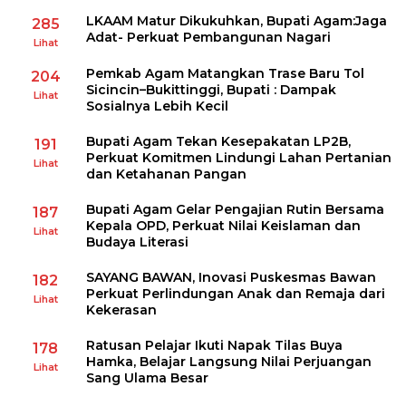
LKAAM Matur Dikukuhkan, Bupati Agam:Jaga
285
Adat- Perkuat Pembangunan Nagari
Lihat
Pemkab Agam Matangkan Trase Baru Tol
204
Sicincin–Bukittinggi, Bupati : Dampak
Lihat
Sosialnya Lebih Kecil
Bupati Agam Tekan Kesepakatan LP2B,
191
Perkuat Komitmen Lindungi Lahan Pertanian
Lihat
dan Ketahanan Pangan
Bupati Agam Gelar Pengajian Rutin Bersama
187
Kepala OPD, Perkuat Nilai Keislaman dan
Lihat
Budaya Literasi
SAYANG BAWAN, Inovasi Puskesmas Bawan
182
Perkuat Perlindungan Anak dan Remaja dari
Lihat
Kekerasan
Ratusan Pelajar Ikuti Napak Tilas Buya
178
Hamka, Belajar Langsung Nilai Perjuangan
Lihat
Sang Ulama Besar