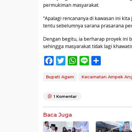
permukiman masyarakat.
“Apalagi rencananya di kawasan ini ki
tentu sebelumnya sarana prasarana pen
Dengan begitu, ia berharap proyek ini b
sehingga masyarakat tidak lagi khawatir
F
T
W
Li
S
ac
w
h
n
h
e
itt
at
e
ar
Bupati Agam
Kecamatan Ampek An
b
er
s
e
o
A
1
Komentar
o
p
k
p
Baca Juga