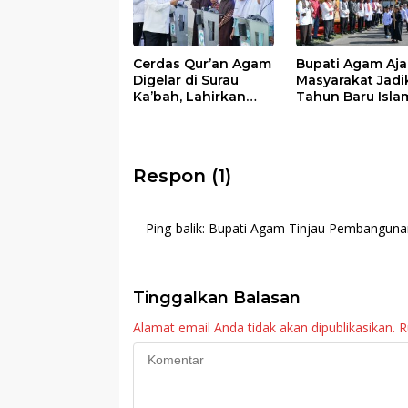
Cerdas Qur’an Agam
Bupati Agam Aja
Digelar di Surau
Masyarakat Jadi
Ka’bah, Lahirkan
Tahun Baru Isla
Generasi Sukses
Momentum Hijr
Berakhlak Qur’ani
dan Bangkitkan
Kembali Nilai-Nil
Surau
Respon (1)
Ping-balik:
Bupati Agam Tinjau Pembangunan
Tinggalkan Balasan
Alamat email Anda tidak akan dipublikasikan.
R