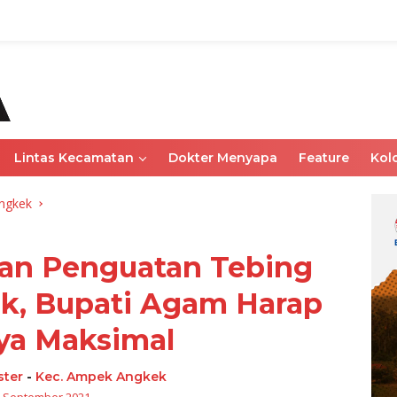
Lintas Kecamatan
Dokter Menyapa
Feature
Kol
ngkek
aan Penguatan Tebing
ak, Bupati Agam Harap
ya Maksimal
ter
-
Kec. Ampek Angkek