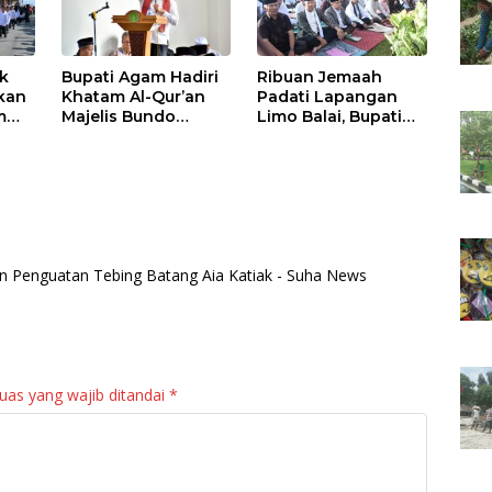
k
Bupati Agam Hadiri
Ribuan Jemaah
kan
Khatam Al-Qur’an
Padati Lapangan
m
Majelis Bundo
Limo Balai, Bupati
ah
Kanduang
Agam Bertindak
Panampuang
Sebagai Khatib Idul
ai
Malaysia dan One
Adha
Day One Juz Surau
Ka’bah
 Penguatan Tebing Batang Aia Katiak - Suha News
uas yang wajib ditandai
*