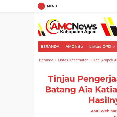
MENU
Langsung
ke
konten
BERANDA
AMC Info
Lintas OPD
Beranda
Lintas Kecamatan
Kec. Ampek A
Tinjau Pengerj
Batang Aia Kati
Hasiln
AMC Web Mas