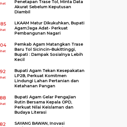
Penetapan Trase Tol, Minta Data
ihat
Akurat Sebelum Keputusan
Diambil
LKAAM Matur Dikukuhkan, Bupati
285
Agam:Jaga Adat- Perkuat
ihat
Pembangunan Nagari
Pemkab Agam Matangkan Trase
204
Baru Tol Sicincin–Bukittinggi,
ihat
Bupati : Dampak Sosialnya Lebih
Kecil
Bupati Agam Tekan Kesepakatan
192
LP2B, Perkuat Komitmen
ihat
Lindungi Lahan Pertanian dan
Ketahanan Pangan
Bupati Agam Gelar Pengajian
188
Rutin Bersama Kepala OPD,
ihat
Perkuat Nilai Keislaman dan
Budaya Literasi
SAYANG BAWAN, Inovasi
182