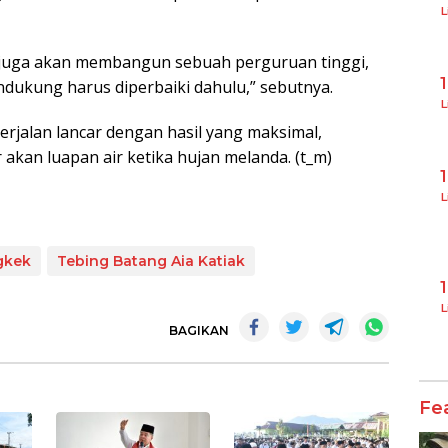
L
ta juga akan membangun sebuah perguruan tinggi,
dukung harus diperbaiki dahulu,” sebutnya.
L
erjalan lancar dengan hasil yang maksimal,
 akan luapan air ketika hujan melanda. (t_m)
L
gkek
Tebing Batang Aia Katiak
L
BAGIKAN
Fe