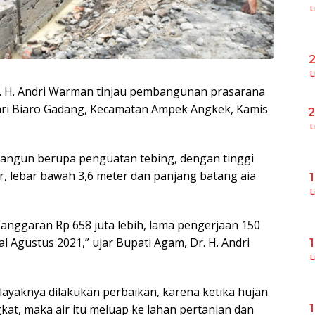
L
L
. H. Andri Warman tinjau pembangunan prasarana
gari Biaro Gadang, Kecamatan Ampek Angkek, Kamis
L
dibangun berupa penguatan tebing, dengan tinggi
er, lebar bawah 3,6 meter dan panjang batang aia
L
anggaran Rp 658 juta lebih, lama pengerjaan 150
al Agustus 2021,” ujar Bupati Agam, Dr. H. Andri
L
elayaknya dilakukan perbaikan, karena ketika hujan
at, maka air itu meluap ke lahan pertanian dan