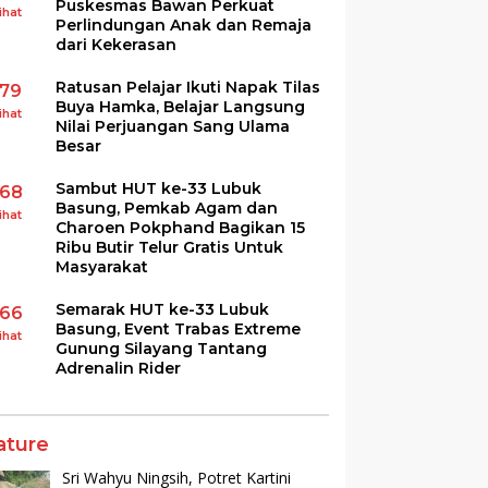
Puskesmas Bawan Perkuat
ihat
Perlindungan Anak dan Remaja
dari Kekerasan
Ratusan Pelajar Ikuti Napak Tilas
179
Buya Hamka, Belajar Langsung
ihat
Nilai Perjuangan Sang Ulama
Besar
Sambut HUT ke-33 Lubuk
168
Basung, Pemkab Agam dan
ihat
Charoen Pokphand Bagikan 15
Ribu Butir Telur Gratis Untuk
Masyarakat
Semarak HUT ke-33 Lubuk
166
Basung, Event Trabas Extreme
ihat
Gunung Silayang Tantang
Adrenalin Rider
ature
Sri Wahyu Ningsih, Potret Kartini