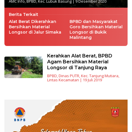
AMC Info
,
BPBD
,
Kec. Lubuk Basung
|
9 Desember 2020
Berita Terkait
Alat Berat Dikerahkan
BPBD dan Masyarakat
Bersihkan Material
Goro Bersihkan Material
Longsor di Jalur Simaka
Longsor di Bukik
Malintang
Kerahkan Alat Berat, BPBD
Agam Bersihkan Material
Longsor di Tanjung Raya
BPBD
,
Dinas PUTR
,
Kec. Tanjung Mutiara
,
Lintas Kecamatan
|
19 Juli 2019