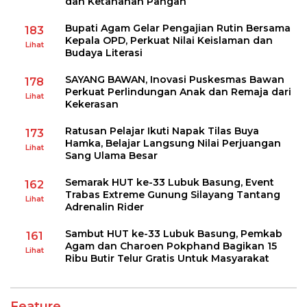
dan Ketahanan Pangan
Bupati Agam Gelar Pengajian Rutin Bersama
183
Kepala OPD, Perkuat Nilai Keislaman dan
Lihat
Budaya Literasi
SAYANG BAWAN, Inovasi Puskesmas Bawan
178
Perkuat Perlindungan Anak dan Remaja dari
Lihat
Kekerasan
Ratusan Pelajar Ikuti Napak Tilas Buya
173
Hamka, Belajar Langsung Nilai Perjuangan
Lihat
Sang Ulama Besar
Semarak HUT ke-33 Lubuk Basung, Event
162
Trabas Extreme Gunung Silayang Tantang
Lihat
Adrenalin Rider
Sambut HUT ke-33 Lubuk Basung, Pemkab
161
Agam dan Charoen Pokphand Bagikan 15
Lihat
Ribu Butir Telur Gratis Untuk Masyarakat
Feature