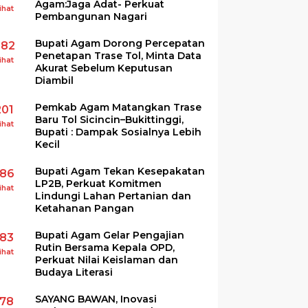
Agam:Jaga Adat- Perkuat
ihat
Pembangunan Nagari
Bupati Agam Dorong Percepatan
282
Penetapan Trase Tol, Minta Data
ihat
Akurat Sebelum Keputusan
Diambil
Pemkab Agam Matangkan Trase
201
Baru Tol Sicincin–Bukittinggi,
ihat
Bupati : Dampak Sosialnya Lebih
Kecil
Bupati Agam Tekan Kesepakatan
186
LP2B, Perkuat Komitmen
ihat
Lindungi Lahan Pertanian dan
Ketahanan Pangan
Bupati Agam Gelar Pengajian
183
Rutin Bersama Kepala OPD,
ihat
Perkuat Nilai Keislaman dan
Budaya Literasi
SAYANG BAWAN, Inovasi
178