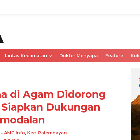
Lintas Kecamatan
Dokter Menyapa
Feature
Kol
a di Agam Didorong
 Siapkan Dukungan
rmodalan
-
AMC Info
,
Kec. Palembayan