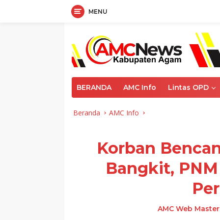
MENU
Langsung
ke
konten
BERANDA
AMC Info
Lintas OPD
Beranda
AMC Info
Korban Bencan
Bangkit, PNM
Pe
AMC Web Master