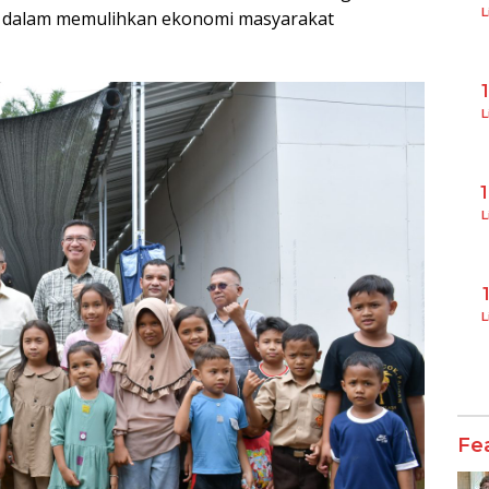
L
si dalam memulihkan ekonomi masyarakat
L
L
L
Fe