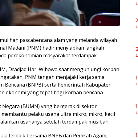
L
L
emulihan pascabencana alam yang melanda wilayah
nal Madani (PNM) hadir menyiapkan langkah
oda perekonomian masyarakat terdampak.
L
NM, Dradjad Hari Wibowo saat mengunjungi korban
engatakan, PNM tengah menjajaki kerja sama
n Bencana (BNPB) serta Pemerintah Kabupaten
L
n ekonomi yang tepat bagi korban bencana.
k Negara (BUMN) yang bergerak di sektor
membantu pelaku usaha ultra mikro, mikro, kecil
L
alankan usahanya setelah terdampak musibah.
mula terbaik bersama BNPB dan Pemkab Agam,