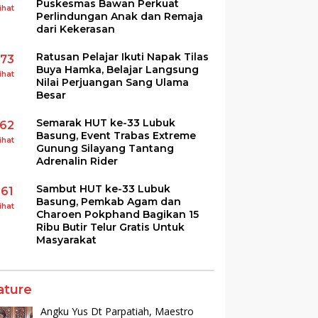
Puskesmas Bawan Perkuat
ihat
Perlindungan Anak dan Remaja
dari Kekerasan
Ratusan Pelajar Ikuti Napak Tilas
173
Buya Hamka, Belajar Langsung
ihat
Nilai Perjuangan Sang Ulama
Besar
Semarak HUT ke-33 Lubuk
162
Basung, Event Trabas Extreme
ihat
Gunung Silayang Tantang
Adrenalin Rider
Sambut HUT ke-33 Lubuk
161
Basung, Pemkab Agam dan
ihat
Charoen Pokphand Bagikan 15
Ribu Butir Telur Gratis Untuk
Masyarakat
ature
Angku Yus Dt Parpatiah, Maestro