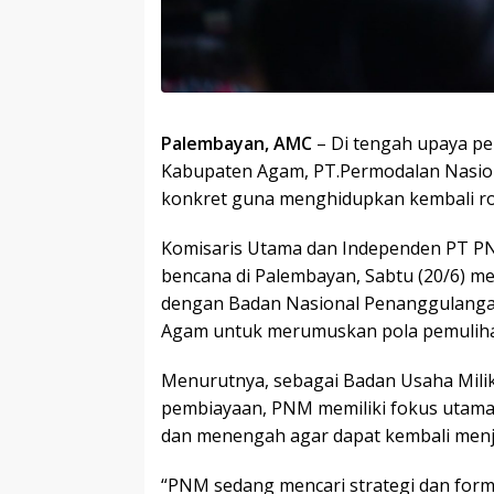
Palembayan, AMC
– Di tengah upaya p
Kabupaten Agam, PT.Permodalan Nasio
konkret guna menghidupkan kembali r
Komisaris Utama dan Independen PT P
bencana di Palembayan, Sabtu (20/6) m
dengan Badan Nasional Penanggulanga
Agam untuk merumuskan pola pemuliha
Menurutnya, sebagai Badan Usaha Mili
pembiayaan, PNM memiliki fokus utama 
dan menengah agar dapat kembali menj
“PNM sedang mencari strategi dan for