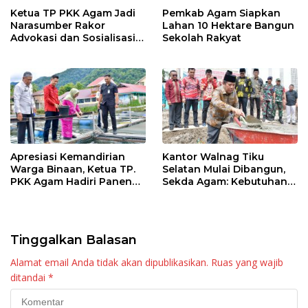
Ketua TP PKK Agam Jadi
Pemkab Agam Siapkan
Narasumber Rakor
Lahan 10 Hektare Bangun
Advokasi dan Sosialisasi
Sekolah Rakyat
Program Imunisasi 2026
Apresiasi Kemandirian
Kantor Walnag Tiku
Warga Binaan, Ketua TP.
Selatan Mulai Dibangun,
PKK Agam Hadiri Panen
Sekda Agam: Kebutuhan
Raya KJA Binaan Rutan
Tingkatkan Layanan
Maninjau
Tinggalkan Balasan
Alamat email Anda tidak akan dipublikasikan.
Ruas yang wajib
ditandai
*