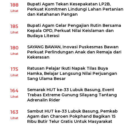
Bupati Agam Tekan Kesepakatan LP2B,
188
Perkuat Komitmen Lindungi Lahan Pertanian
Lihat
dan Ketahanan Pangan
Bupati Agam Gelar Pengajian Rutin Bersama
185
Kepala OPD, Perkuat Nilai Keislaman dan
Lihat
Budaya Literasi
SAYANG BAWAN, Inovasi Puskesmas Bawan
180
Perkuat Perlindungan Anak dan Remaja dari
Lihat
Kekerasan
Ratusan Pelajar Ikuti Napak Tilas Buya
175
Hamka, Belajar Langsung Nilai Perjuangan
Lihat
Sang Ulama Besar
Semarak HUT ke-33 Lubuk Basung, Event
164
Trabas Extreme Gunung Silayang Tantang
Lihat
Adrenalin Rider
Sambut HUT ke-33 Lubuk Basung, Pemkab
163
Agam dan Charoen Pokphand Bagikan 15
Lihat
Ribu Butir Telur Gratis Untuk Masyarakat