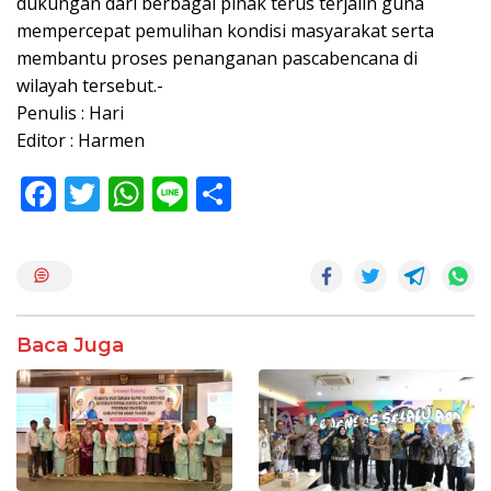
dukungan dari berbagai pihak terus terjalin guna
mempercepat pemulihan kondisi masyarakat serta
membantu proses penanganan pascabencana di
wilayah tersebut.-
Penulis : Hari
Editor : Harmen
F
T
W
Li
S
ac
w
h
n
h
e
itt
at
e
ar
b
er
s
e
o
A
Baca Juga
o
p
k
p