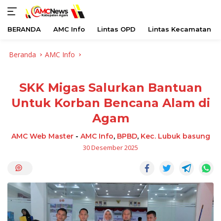
BERANDA
AMC Info
Lintas OPD
Lintas Kecamatan
Langsung
Beranda
AMC Info
ke
konten
SKK Migas Salurkan Bantuan
Untuk Korban Bencana Alam di
Agam
AMC Web Master
-
AMC Info
,
BPBD
,
Kec. Lubuk basung
30 Desember 2025