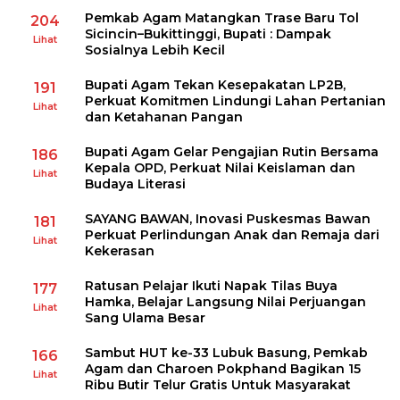
Pemkab Agam Matangkan Trase Baru Tol
204
Sicincin–Bukittinggi, Bupati : Dampak
Lihat
Sosialnya Lebih Kecil
Bupati Agam Tekan Kesepakatan LP2B,
191
Perkuat Komitmen Lindungi Lahan Pertanian
Lihat
dan Ketahanan Pangan
Bupati Agam Gelar Pengajian Rutin Bersama
186
Kepala OPD, Perkuat Nilai Keislaman dan
Lihat
Budaya Literasi
SAYANG BAWAN, Inovasi Puskesmas Bawan
181
Perkuat Perlindungan Anak dan Remaja dari
Lihat
Kekerasan
Ratusan Pelajar Ikuti Napak Tilas Buya
177
Hamka, Belajar Langsung Nilai Perjuangan
Lihat
Sang Ulama Besar
Sambut HUT ke-33 Lubuk Basung, Pemkab
166
Agam dan Charoen Pokphand Bagikan 15
Lihat
Ribu Butir Telur Gratis Untuk Masyarakat