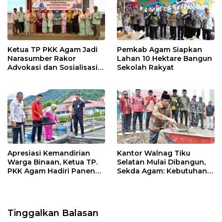
k
p
Ketua TP PKK Agam Jadi
Pemkab Agam Siapkan
Narasumber Rakor
Lahan 10 Hektare Bangun
Advokasi dan Sosialisasi
Sekolah Rakyat
Program Imunisasi 2026
Apresiasi Kemandirian
Kantor Walnag Tiku
Warga Binaan, Ketua TP.
Selatan Mulai Dibangun,
PKK Agam Hadiri Panen
Sekda Agam: Kebutuhan
Raya KJA Binaan Rutan
Tingkatkan Layanan
Maninjau
Tinggalkan Balasan