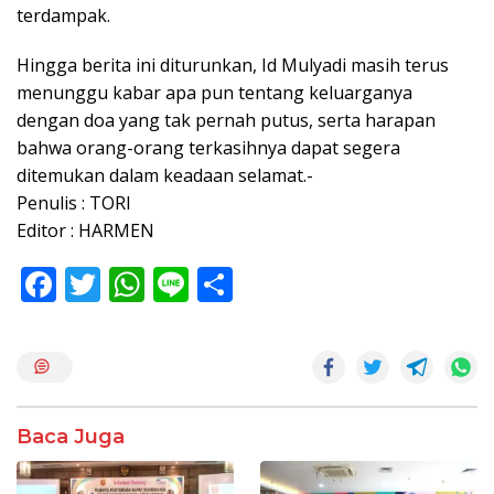
terdampak.
Hingga berita ini diturunkan, Id Mulyadi masih terus
menunggu kabar apa pun tentang keluarganya
dengan doa yang tak pernah putus, serta harapan
bahwa orang-orang terkasihnya dapat segera
ditemukan dalam keadaan selamat.-
Penulis : TORI
Editor : HARMEN
F
T
W
Li
S
ac
w
h
n
h
e
itt
at
e
ar
b
er
s
e
o
A
Baca Juga
o
p