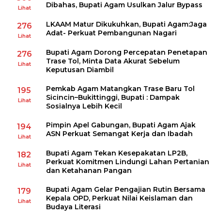
Dibahas, Bupati Agam Usulkan Jalur Bypass
Lihat
LKAAM Matur Dikukuhkan, Bupati Agam:Jaga
276
Adat- Perkuat Pembangunan Nagari
Lihat
Bupati Agam Dorong Percepatan Penetapan
276
Trase Tol, Minta Data Akurat Sebelum
Lihat
Keputusan Diambil
Pemkab Agam Matangkan Trase Baru Tol
195
Sicincin–Bukittinggi, Bupati : Dampak
Lihat
Sosialnya Lebih Kecil
Pimpin Apel Gabungan, Bupati Agam Ajak
194
ASN Perkuat Semangat Kerja dan Ibadah
Lihat
Bupati Agam Tekan Kesepakatan LP2B,
182
Perkuat Komitmen Lindungi Lahan Pertanian
Lihat
dan Ketahanan Pangan
Bupati Agam Gelar Pengajian Rutin Bersama
179
Kepala OPD, Perkuat Nilai Keislaman dan
Lihat
Budaya Literasi