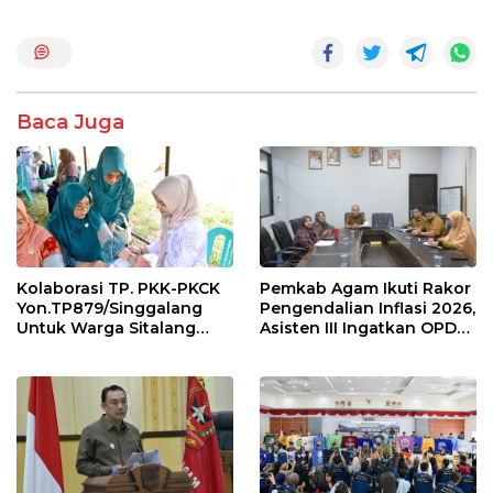
ac
w
h
n
h
e
itt
at
e
ar
b
er
s
e
o
A
Baca Juga
o
p
k
p
Kolaborasi TP. PKK-PKCK
Pemkab Agam Ikuti Rakor
Yon.TP879/Singgalang
Pengendalian Inflasi 2026,
Untuk Warga Sitalang
Asisten III Ingatkan OPD
Diapresiasi Bupati Agam
Tetap Waspada Meski
Inflasi Stabil