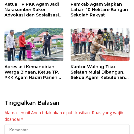
Ketua TP PKK Agam Jadi
Pemkab Agam Siapkan
Narasumber Rakor
Lahan 10 Hektare Bangun
Advokasi dan Sosialisasi
Sekolah Rakyat
Program Imunisasi 2026
Apresiasi Kemandirian
Kantor Walnag Tiku
Warga Binaan, Ketua TP.
Selatan Mulai Dibangun,
PKK Agam Hadiri Panen
Sekda Agam: Kebutuhan
Raya KJA Binaan Rutan
Tingkatkan Layanan
Maninjau
Tinggalkan Balasan
Alamat email Anda tidak akan dipublikasikan.
Ruas yang wajib
ditandai
*