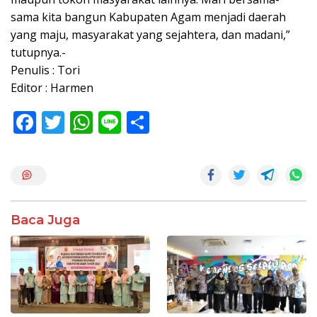
sama kita bangun Kabupaten Agam menjadi daerah
yang maju, masyarakat yang sejahtera, dan madani,”
tutupnya.-
Penulis : Tori
Editor : Harmen
F
T
W
Li
S
ac
w
h
n
h
e
itt
at
e
ar
b
er
s
e
o
A
Baca Juga
o
p
k
p