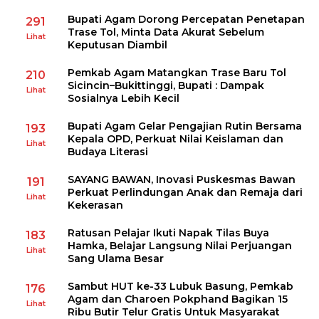
Bupati Agam Dorong Percepatan Penetapan
291
Trase Tol, Minta Data Akurat Sebelum
Lihat
Keputusan Diambil
Pemkab Agam Matangkan Trase Baru Tol
210
Sicincin–Bukittinggi, Bupati : Dampak
Lihat
Sosialnya Lebih Kecil
Bupati Agam Gelar Pengajian Rutin Bersama
193
Kepala OPD, Perkuat Nilai Keislaman dan
Lihat
Budaya Literasi
SAYANG BAWAN, Inovasi Puskesmas Bawan
191
Perkuat Perlindungan Anak dan Remaja dari
Lihat
Kekerasan
Ratusan Pelajar Ikuti Napak Tilas Buya
183
Hamka, Belajar Langsung Nilai Perjuangan
Lihat
Sang Ulama Besar
Sambut HUT ke-33 Lubuk Basung, Pemkab
176
Agam dan Charoen Pokphand Bagikan 15
Lihat
Ribu Butir Telur Gratis Untuk Masyarakat