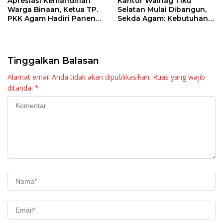
Apresiasi Kemandirian
Kantor Walnag Tiku
Warga Binaan, Ketua TP.
Selatan Mulai Dibangun,
PKK Agam Hadiri Panen
Sekda Agam: Kebutuhan
Raya KJA Binaan Rutan
Tingkatkan Layanan
Maninjau
Tinggalkan Balasan
Alamat email Anda tidak akan dipublikasikan.
Ruas yang wajib
ditandai
*