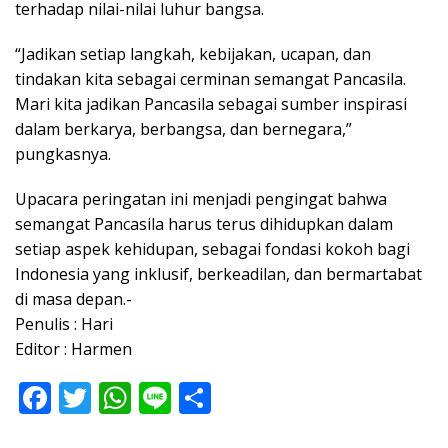
terhadap nilai-nilai luhur bangsa.
“Jadikan setiap langkah, kebijakan, ucapan, dan
tindakan kita sebagai cerminan semangat Pancasila.
Mari kita jadikan Pancasila sebagai sumber inspirasi
dalam berkarya, berbangsa, dan bernegara,”
pungkasnya.
Upacara peringatan ini menjadi pengingat bahwa
semangat Pancasila harus terus dihidupkan dalam
setiap aspek kehidupan, sebagai fondasi kokoh bagi
Indonesia yang inklusif, berkeadilan, dan bermartabat
di masa depan.-
Penulis : Hari
Editor : Harmen
F
T
W
Li
S
ac
w
h
n
h