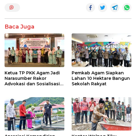
e
itt
at
e
ar
b
er
s
e
o
A
Baca Juga
o
p
k
p
Ketua TP PKK Agam Jadi
Pemkab Agam Siapkan
Narasumber Rakor
Lahan 10 Hektare Bangun
Advokasi dan Sosialisasi
Sekolah Rakyat
Program Imunisasi 2026